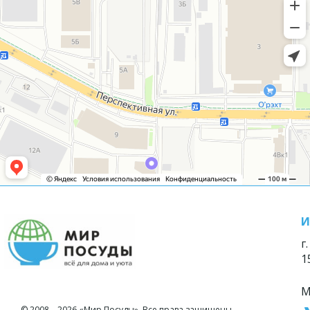
И
г
1
М
© 2008—2026 «Мир Посуды». Все права защищены.