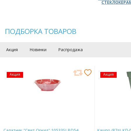
СТЕКЛОКЕРА
ПОДБОРКА ТОВАРОВ
Акция
Новинки
Распродажа
Акция
Акция
Салатник "Свит Оркид" 10533SLBD54
Кашпо (87л) КП-0