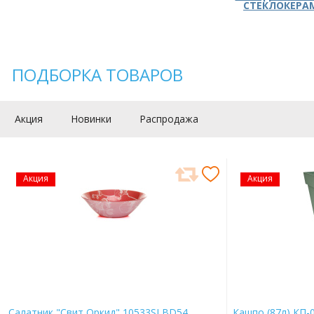
СТЕКЛОКЕРА
ПОДБОРКА ТОВАРОВ
Акция
Новинки
Распродажа
Акция
Акция
Салатник "Свит Оркид" 10533SLBD54
Кашпо (87л) КП-0