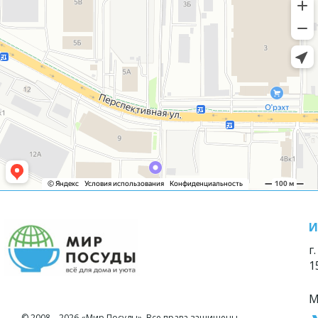
И
г
1
М
© 2008—2026 «Мир Посуды». Все права защищены.