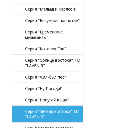
Серия "Малыш и Карлсон"
Серия "Безумное чаепитие"
Серия "Бременские
музыканты"
Серия "Котенок Гав"
Серия "Солнце востока" TM
"LAVENIR"
Серия "Жил-был пес"
Серия "Ну,Погоди!"
Серия "Попугай Кеша"
Серия "Звезда востока" TM
"LAVENIR"