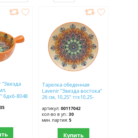
ДОБАВИТЬ
В
ИЗБРАННОЕ
r "Звезда
Тарелка обеденная
мл,
Lavenir "Звезда востока"
6" бдк6-8048
26 см, 10,25" тгк10,25-
8048 фарфор
35
артикул:
00117042
кол-во в уп.:
30
мин. партия:
5
ить
Купить