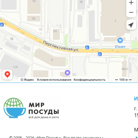
И
г
1
М
© 2008—2026 «Мир Посуды». Все права защищены.