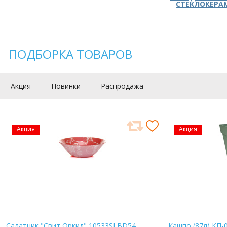
СТЕКЛОКЕРА
ПОДБОРКА ТОВАРОВ
Акция
Новинки
Распродажа
Акция
Акция
Салатник "Свит Оркид" 10533SLBD54
Кашпо (87л) КП-0