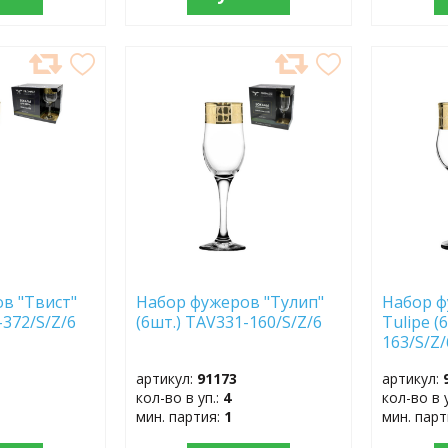
ДОБАВИТЬ
ДОБ
В
В
ИЗБРАННОЕ
ИЗБР
в "Твист"
Набор фужеров "Тулип"
Набор 
-372/S/Z/6
(6шт.) TAV331-160/S/Z/6
Tulipe (
163/S/Z/
артикул:
91173
артикул:
кол-во в уп.:
4
кол-во в 
мин. партия:
1
мин. пар