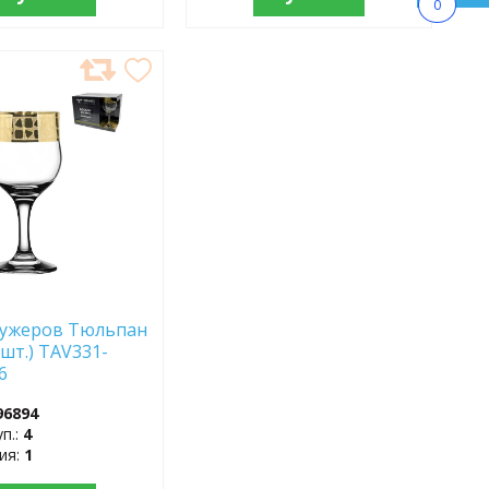
0
АВИТЬ
АННОЕ
фужеров Тюльпан
6шт.) TAV331-
6
96894
уп.:
4
тия:
1