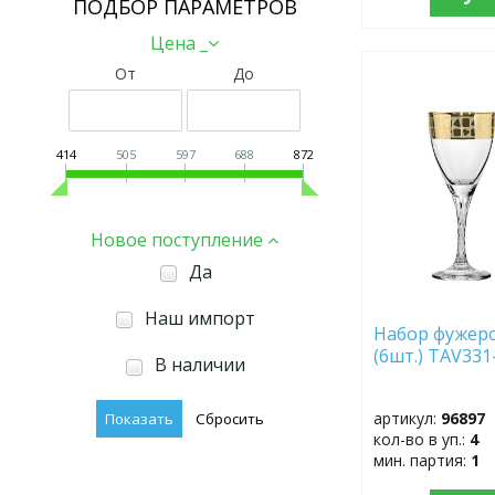
ПОДБОР ПАРАМЕТРОВ
Цена _
От
До
ДОБАВИТЬ
В
ИЗБРАННОЕ
414
505
597
688
872
Новое поступление
Да
Наш импорт
Набор фужеро
(6шт.) TAV331
В наличии
артикул:
96897
кол-во в уп.:
4
мин. партия:
1