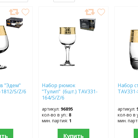
ДОБАВИТЬ
ДОБ
В
В
ИЗБРАННОЕ
ИЗБР
в "Эдем"
Набор рюмок
Набор с
-1812/S/Z/6
"Тулип" (6шт.) TAV331-
TAV331-
164/S/Z/6
артикул:
96895
артикул:
кол-во в уп.:
8
кол-во в 
мин. партия:
1
мин. пар
ить
Купить