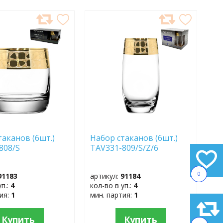
АВИТЬ
ДОБАВИТЬ
В
АННОЕ
ИЗБРАННОЕ
таканов (6шт.)
Набор стаканов (6шт.)
808/S
TAV331-809/S/Z/6
0
91183
артикул:
91184
уп.:
4
кол-во в уп.:
4
тия:
1
мин. партия:
1
Купить
Купить