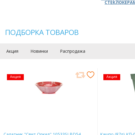
СТЕКЛОКЕРА
ПОДБОРКА ТОВАРОВ
Акция
Новинки
Распродажа
Акция
Акция
Салатник "Свит Оркид" 10533SLBD54
Кашпо (87л) КП-0