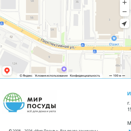
И
г
1
М
© 2008—2026 «Мир Посуды». Все права защищены.