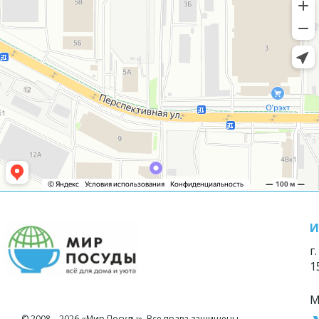
И
г
1
М
© 2008—2026 «Мир Посуды». Все права защищены.