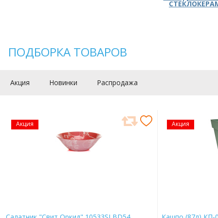
СТЕКЛОКЕРА
ПОДБОРКА ТОВАРОВ
Акция
Новинки
Распродажа
Акция
Акция
Салатник "Свит Оркид" 10533SLBD54
Кашпо (87л) КП-0