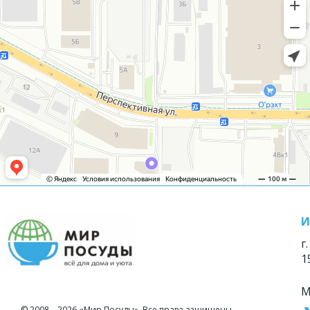
И
г
1
М
© 2008—2026 «Мир Посуды». Все права защищены.