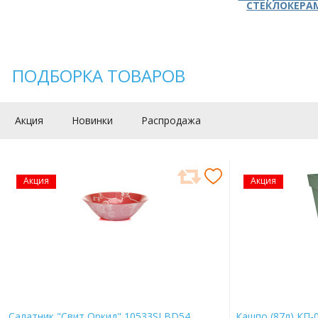
СТЕКЛОКЕРА
ПОДБОРКА ТОВАРОВ
Акция
Новинки
Распродажа
Акция
Акция
Салатник "Свит Оркид" 10533SLBD54
Кашпо (87л) КП-0