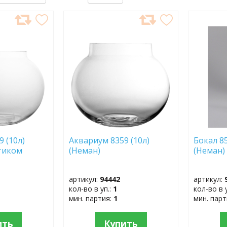
ДОБАВИТЬ
ДОБ
В
В
ИЗБРАННОЕ
ИЗБР
 (10л)
Аквариум 8359 (10л)
Бокал 85
уртиком
(Неман)
(Неман)
артикул:
94442
артикул:
кол-во в уп.:
1
кол-во в 
мин. партия:
1
мин. пар
ить
Купить