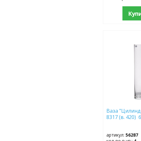
Куп
ДОБАВИТЬ
В
ИЗБРАННОЕ
Ваза "Цилинд
8317 (в. 420) 
артикул:
56287
кол-во в уп.:
4