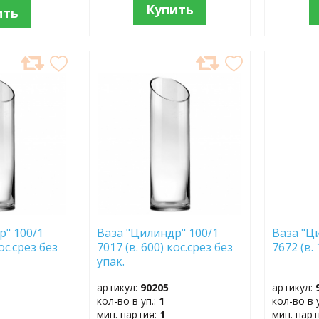
Купить
ить
ДОБАВИТЬ
ДОБ
В
В
ИЗБРАННОЕ
ИЗБР
р" 100/1
Ваза "Цилиндр" 100/1
Ваза "Ц
кос.срез без
7017 (в. 600) кос.срез без
7672 (в.
упак.
артикул:
90205
артикул:
кол-во в уп.:
1
кол-во в 
мин. партия:
1
мин. пар