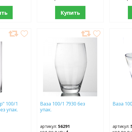
ить
Купить
ДОБАВИТЬ
ДОБ
В
В
ИЗБРАННОЕ
ИЗБР
р" 100/1
Ваза 100/1 7930 без
Ваза 100
без упак.
упак.
артикул:
56291
артикул:
кол-во в уп.:
4
кол-во в 