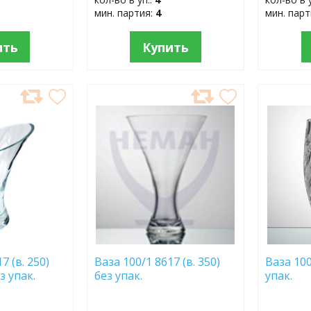
мин. партия:
4
мин. пар
ить
Купить
ДОБАВИТЬ
ДОБ
В
В
ИЗБРАННОЕ
ИЗБР
7 (в. 250)
Ваза 100/1 8617 (в. 350)
Ваза 10
з упак.
без упак.
упак.