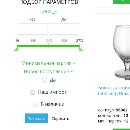
ПОДБОР ПАРАМЕТРОВ
Цена _
От
До
ДОБАВИТЬ
В
ИЗБРАННОЕ
19
555
1092
1628
2702
Минимальная партия
Новое поступление
Да
Бокал для пи
Наш импорт
(500 мл) (Нем
В наличии
артикул:
96062
кол-во в уп.:
12
мин. партия:
12