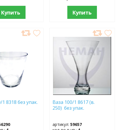
Купить
Купить
АВИТЬ
ДОБАВИТЬ
В
АННОЕ
ИЗБРАННОЕ
/1 8318 без упак.
Ваза 100/1 8617 (в.
250) без упак.
56290
артикул:
59657
уп.:
4
кол-во в уп.:
4