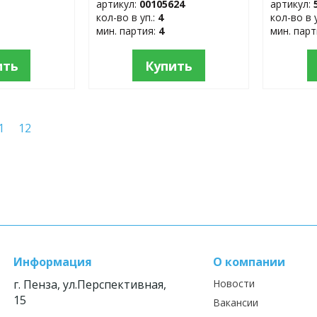
артикул:
00105624
артикул:
кол-во в уп.:
4
кол-во в 
мин. партия:
4
мин. пар
ить
Купить
1
12
Информация
О компании
г. Пенза, ул.Перспективная,
Новости
15
Вакансии