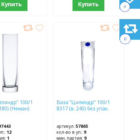
Купить
Купить
0
АВИТЬ
ДОБАВИТЬ
В
0
АННОЕ
ИЗБРАННОЕ
илиндр" 100/1
Ваза "Цилиндр" 100/1
 180) (Неман)
8317 (в. 240) без упак.
97443
артикул:
57865
уп.:
12
кол-во в уп.:
9
тия:
1
мин. партия:
9