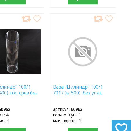
АВИТЬ
ДОБАВИТЬ
В
АННОЕ
ИЗБРАННОЕ
илиндр" 100/1
Ваза "Цилиндр" 100/1
400) кос. срез без
7017 (в. 500) без упак.
60962
артикул:
60963
уп.:
4
кол-во в уп.:
1
тия:
4
мин. партия:
1