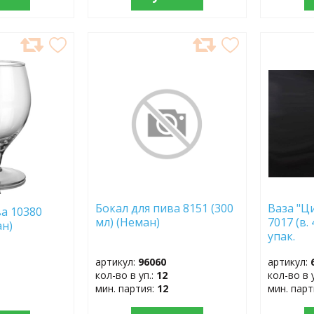
ДОБАВИТЬ
ДОБ
В
В
ИЗБРАННОЕ
ИЗБР
Бокал для пива 8151 (300
Ваза "Ц
ва 10380
мл) (Неман)
7017 (в. 
ан)
упак.
артикул:
96060
артикул:
кол-во в уп.:
12
кол-во в 
мин. партия:
12
мин. пар