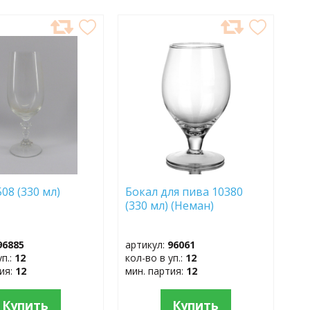
АВИТЬ
ДОБАВИТЬ
В
АННОЕ
ИЗБРАННОЕ
08 (330 мл)
Бокал для пива 10380
(330 мл) (Неман)
96885
артикул:
96061
уп.:
12
кол-во в уп.:
12
тия:
12
мин. партия:
12
Купить
Купить