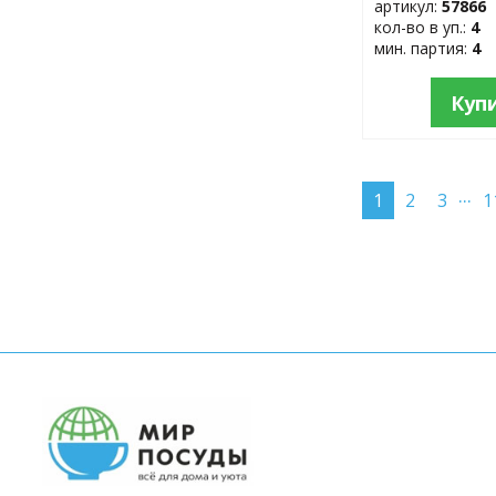
артикул:
57866
кол-во в уп.:
4
мин. партия:
4
Куп
...
1
2
3
1