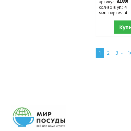
артикул:
64835
кол-во в уп.:
4
мин. партия:
4
Куп
...
1
2
3
1