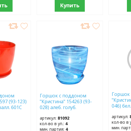
ить
Купить
ДОБАВИТЬ
ДОБ
В
В
ИЗБРАННОЕ
ИЗБР
Горшок 
ддоном
Горшок с поддоном
"Кристин
597 (93-123)
"Кристина" 154263 (93-
046) бел
ралл. 601С
028) алеб. голуб.
артикул:
артикул:
81092
кол-во в 
кол-во в уп.:
4
мин. пар
мин. партия:
4