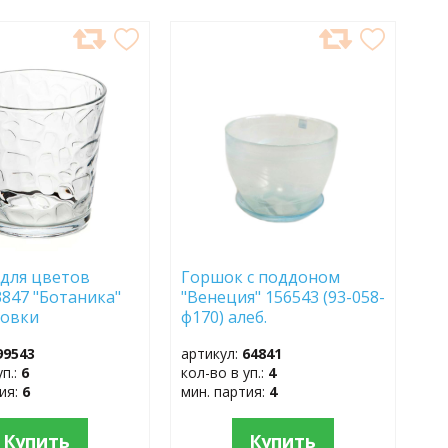
АВИТЬ
ДОБАВИТЬ
В
АННОЕ
ИЗБРАННОЕ
для цветов
Горшок с поддоном
3847 "Ботаника"
"Венеция" 156543 (93-058-
ковки
ф170) алеб.
99543
артикул:
64841
уп.:
6
кол-во в уп.:
4
тия:
6
мин. партия:
4
Купить
Купить