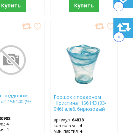
Купить
Купить
0
АВИТЬ
ДОБАВИТЬ
В
0
АННОЕ
ИЗБРАННОЕ
с поддоном
Горшок с поддоном
а" 156140 (93-
"Кристина" 156143 (93-
.
046) алеб. бирюзовый
80908
артикул:
64838
уп.:
4
кол-во в уп.:
4
тия:
1
мин. партия:
4