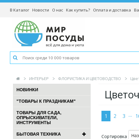
В Каталог
Новости
О нас
Как купить?
Оплата и доставка
Ва
ИНТЕРЬЕР
ФЛОРИСТИКА И ЦВЕТОВОДСТВО
Цве
НОВИНКИ
Цветоч
"ТОВАРЫ К ПРАЗДНИКАМ"
ТОВАРЫ ДЛЯ САДА,
...
1
2
3
1
ОПРЫСКИВАТЕЛИ,
ИНСТРУМЕНТЫ
БЫТОВАЯ ТЕХНИКА
На
Сортировка