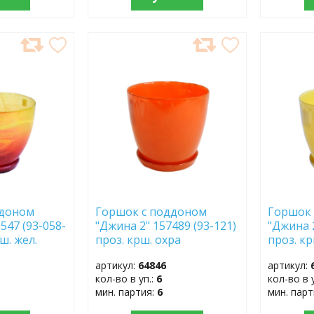
ДОБАВИТЬ
ДОБ
В
В
ИЗБРАННОЕ
ИЗБР
ддоном
Горшок с поддоном
Горшок 
547 (93-058-
"Джина 2" 157489 (93-121)
"Джина 2
ш. жел.
проз. крш. охра
проз. кр
артикул:
64846
артикул:
кол-во в уп.:
6
кол-во в 
мин. партия:
6
мин. пар