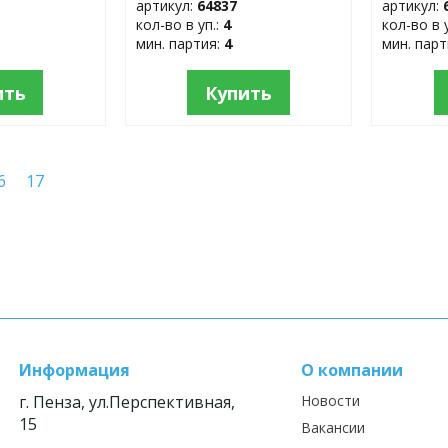
артикул:
64837
артикул:
кол-во в уп.:
4
кол-во в 
мин. партия:
4
мин. пар
ить
Купить
6
17
Информация
О компании
г. Пенза, ул.Перспективная,
Новости
15
Вакансии