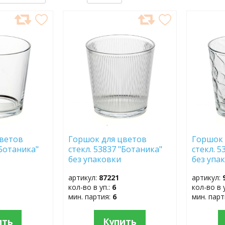
ДОБАВИТЬ
ДОБ
В
В
ИЗБРАННОЕ
ИЗБР
цветов
Горшок для цветов
Горшок 
"Ботаника"
стекл. 53837 "Ботаника"
стекл. 5
без упаковки
без упа
артикул:
87221
артикул:
кол-во в уп.:
6
кол-во в 
мин. партия:
6
мин. пар
ить
Купить