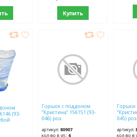
ить
Купить
ДОБАВИТЬ
ДОБ
В
В
ИЗБРАННОЕ
ИЗБР
Горшок с поддоном
Горшок 
ддоном
"Кристина" 156151 (93-
"Кристин
6146 (93-
046) роз.
045) роз
лубой
артикул:
80907
артикул:
кол-во в уп.:
4
кол-во в 