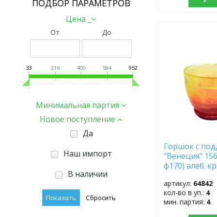
ПОДБОР ПАРАМЕТРОВ
Цена _
От
До
ДОБАВИТЬ
В
ИЗБРАННОЕ
33
216
400
584
952
Минимальная партия
Новое поступление
Да
Горшок с по
Наш импорт
"Венеция" 156
ф170) алеб. кр
В наличии
рубин
артикул:
64842
кол-во в уп.:
4
мин. партия:
4