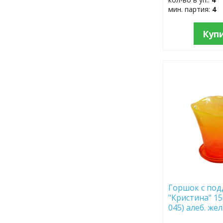
мин. партия:
4
Куп
ДОБАВИТЬ
В
ИЗБРАННОЕ
Горшок с по
"Кристина" 15
045) алеб. жел