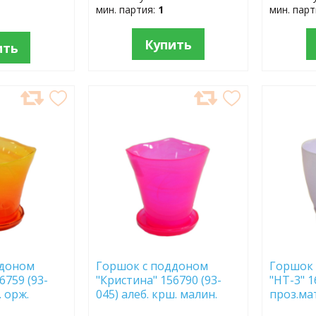
мин. партия:
1
мин. пар
Купить
ить
ДОБАВИТЬ
ДОБ
В
В
ИЗБРАННОЕ
ИЗБР
ддоном
Горшок с поддоном
Горшок 
6759 (93-
"Кристина" 156790 (93-
"НТ-3" 1
. орж.
045) алеб. крш. малин.
проз.ма
флуоресцент.
270С оп