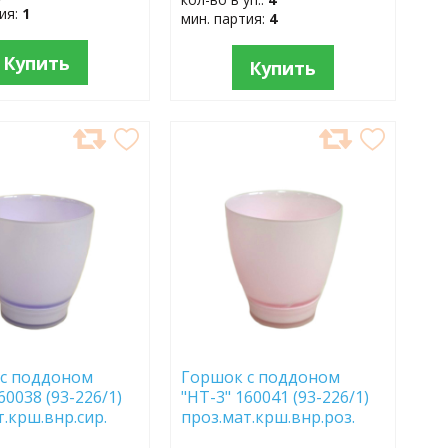
тия:
1
мин. партия:
4
Купить
Купить
АВИТЬ
ДОБАВИТЬ
В
АННОЕ
ИЗБРАННОЕ
с поддоном
Горшок с поддоном
60038 (93-226/1)
"НТ-3" 160041 (93-226/1)
т.крш.внр.сир.
проз.мат.крш.внр.роз.
ак.
670С опак.