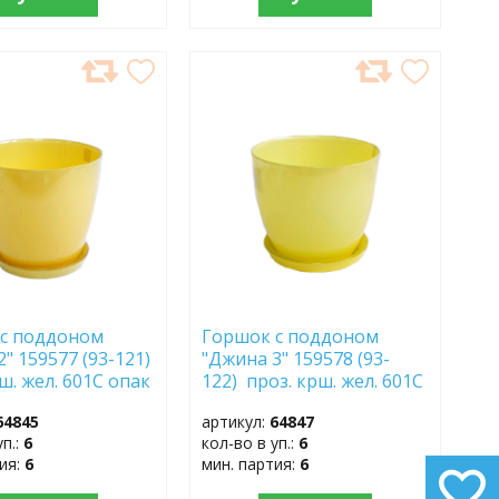
АВИТЬ
ДОБАВИТЬ
В
АННОЕ
ИЗБРАННОЕ
с поддоном
Горшок с поддоном
" 159577 (93-121)
"Джина 3" 159578 (93-
ш. жел. 601С опак
122) проз. крш. жел. 601С
опак.
64845
артикул:
64847
уп.:
6
кол-во в уп.:
6
тия:
6
мин. партия:
6