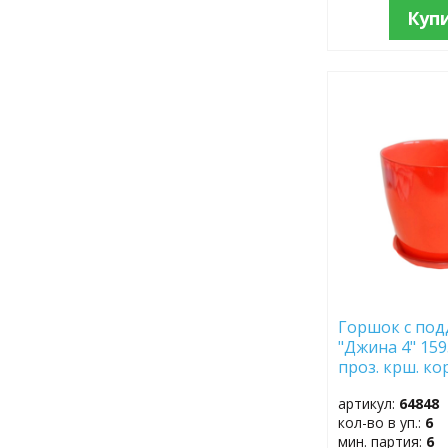
Куп
ДОБАВИТЬ
В
ИЗБРАННОЕ
Горшок с по
"Джина 4" 159
проз. крш. ко
опак.
артикул:
64848
кол-во в уп.:
6
мин. партия:
6