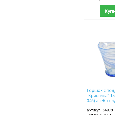
Куп
ДОБАВИТЬ
В
ИЗБРАННОЕ
Горшок с по
"Кристина" 15
046) алеб. го
артикул:
64839
кол-во в уп.:
4