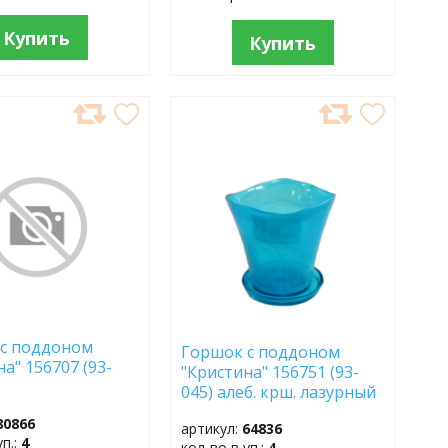
Купить
Купить
АВИТЬ
ДОБАВИТЬ
В
АННОЕ
ИЗБРАННОЕ
с поддоном
Горшок с поддоном
а" 156707 (93-
"Кристина" 156751 (93-
.
045) алеб. крш. лазурный
80866
артикул:
64836
уп.:
4
кол-во в уп.:
4