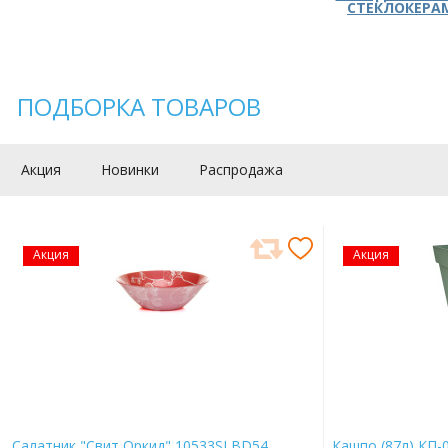
СТЕКЛОКЕРА
ПОДБОРКА ТОВАРОВ
Акция
Новинки
Распродажа
Акция
Акция
Салатник "Свит Оркид" 10533SLBD54
Кашпо (87л) КП-0