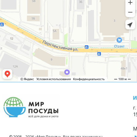
И
г
1
М
© 2008—2026 «Мир Посуды». Все права защищены.