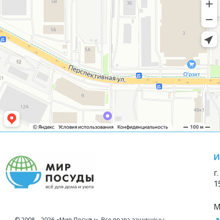
И
г
1
М
© 2008—2026 «Мир Посуды». Все права защищены.