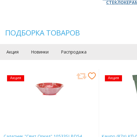
СТЕКЛОКЕРА
ПОДБОРКА ТОВАРОВ
Акция
Новинки
Распродажа
Акция
Акция
Салатник "Свит Оркид" 10533SLBD54
Кашпо (87л) КП-0