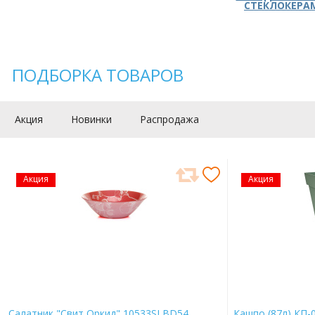
СТЕКЛОКЕРА
ПОДБОРКА ТОВАРОВ
Акция
Новинки
Распродажа
Акция
Акция
Салатник "Свит Оркид" 10533SLBD54
Кашпо (87л) КП-0