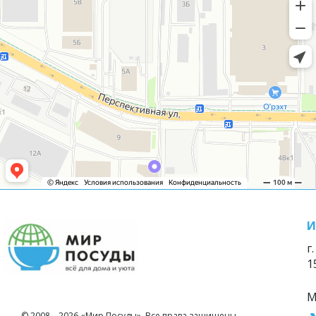
И
г
1
М
© 2008—2026 «Мир Посуды». Все права защищены.