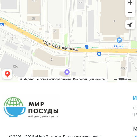
И
г
1
М
© 2008—2026 «Мир Посуды». Все права защищены.