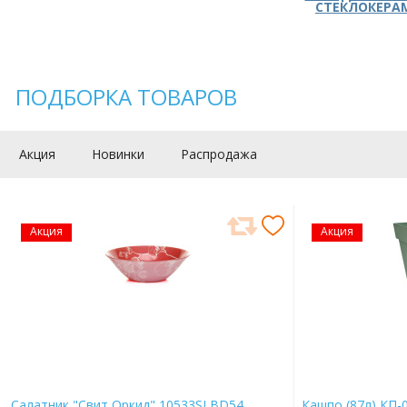
СТЕКЛОКЕРА
ПОДБОРКА ТОВАРОВ
Акция
Новинки
Распродажа
Акция
Акция
Салатник "Свит Оркид" 10533SLBD54
Кашпо (87л) КП-0