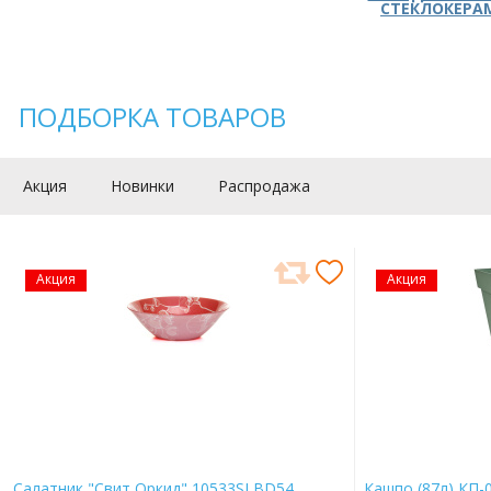
СТЕКЛОКЕРА
ПОДБОРКА ТОВАРОВ
Акция
Новинки
Распродажа
Акция
Акция
Салатник "Свит Оркид" 10533SLBD54
Кашпо (87л) КП-0