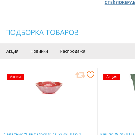
СТЕКЛОКЕРА
ПОДБОРКА ТОВАРОВ
Акция
Новинки
Распродажа
Акция
Акция
Салатник "Свит Оркид" 10533SLBD54
Кашпо (87л) КП-0