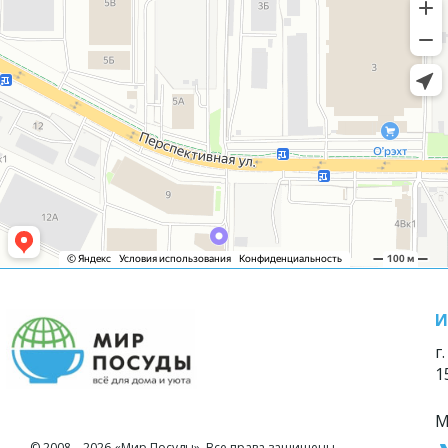
И
г
1
М
© 2008—2026 «Мир Посуды». Все права защищены.