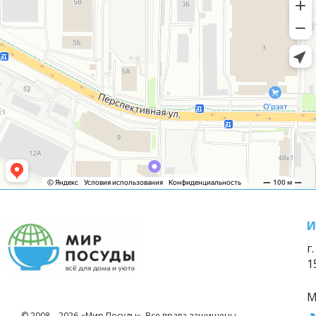
И
г
1
М
© 2008—2026 «Мир Посуды». Все права защищены.