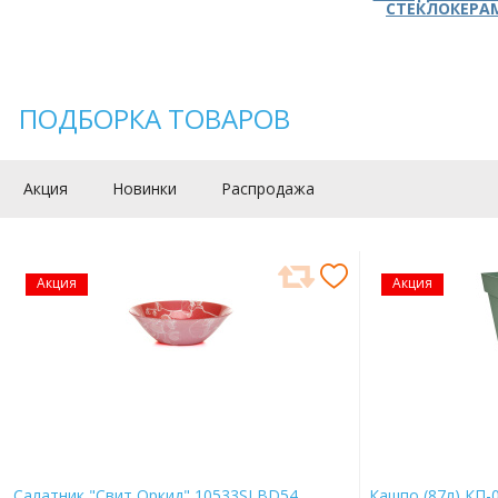
СТЕКЛОКЕРА
ПОДБОРКА ТОВАРОВ
Акция
Новинки
Распродажа
Акция
Акция
Салатник "Свит Оркид" 10533SLBD54
Кашпо (87л) КП-0