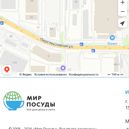
И
г
1
М
© 2008—2026 «Мир Посуды». Все права защищены.