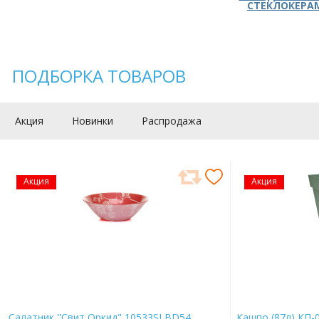
СТЕКЛОКЕРА
ПОДБОРКА ТОВАРОВ
Акция
Новинки
Распродажа
Акция
Акция
Салатник "Свит Оркид" 10533SLBD54
Кашпо (87л) КП-0