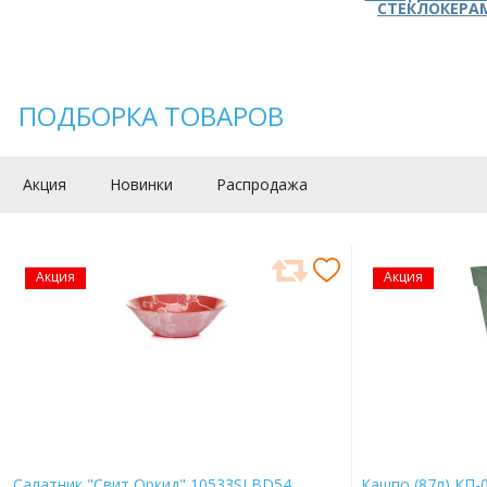
СТЕКЛОКЕРА
ПОДБОРКА ТОВАРОВ
Акция
Новинки
Распродажа
Акция
Акция
Салатник "Свит Оркид" 10533SLBD54
Кашпо (87л) КП-0