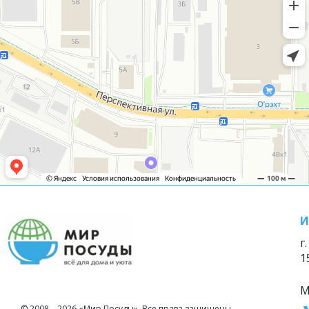
И
г
1
М
© 2008—2026 «Мир Посуды». Все права защищены.