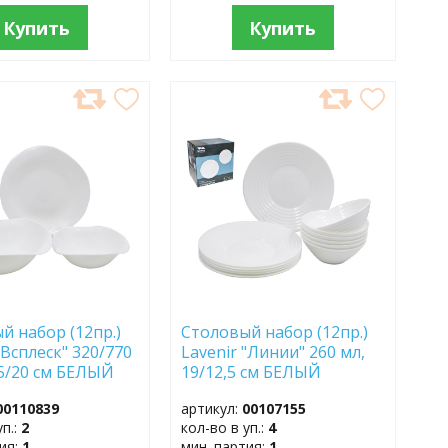
Купить
Купить
АВИТЬ
ДОБАВИТЬ
В
АННОЕ
ИЗБРАННОЕ
й набор (12пр.)
Столовый набор (12пр.)
"Всплеск" 320/770
Lavenir "Линии" 260 мл,
15/20 см БЕЛЫЙ
19/12,5 см БЕЛЫЙ
YW WHITE
LWENP12T WHITE
00110839
артикул:
00107155
керамика
уп.:
2
кол-во в уп.:
4
тия:
1
мин. партия:
1