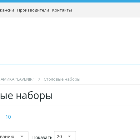
кансии
Производители
Контакты
АМИКА "LAVENIR"
Столовые наборы
вые наборы
10
званию
20
Показать