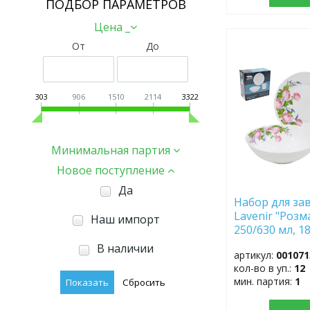
ПОДБОР ПАРАМЕТРОВ
Цена _
От
До
ДОБАВИТЬ
В
ИЗБРАННОЕ
303
906
1510
2114
3322
Минимальная партия
Новое поступление
Да
Набор для зав
Lavenir "Розм
Наш импорт
250/630 мл, 18
3PCB A9-2101
В наличии
артикул:
001071
кол-во в уп.:
12
мин. партия:
1