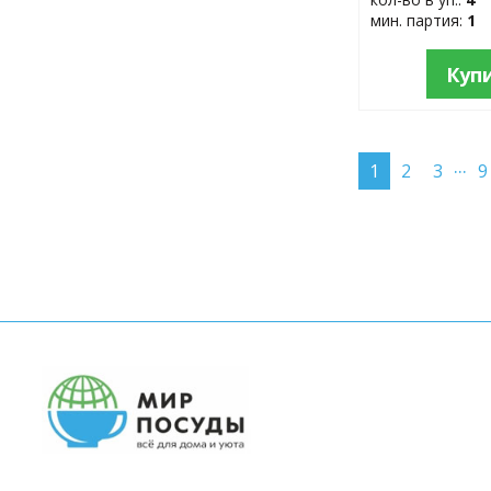
мин. партия:
1
Куп
...
1
2
3
9