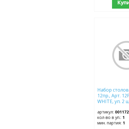
Куп
ДОБАВИТЬ
В
ИЗБРАННОЕ
Набор столов
12пр., Арт. 1
WHITE, уп. 2 ш
(Sap код 7405
артикул:
001172
кол-во в уп.:
1
мин. партия:
1