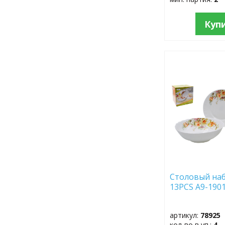
Куп
ДОБАВИТЬ
В
ИЗБРАННОЕ
Столовый наб
13PCS A9-1901
артикул:
78925
кол-во в уп.:
4