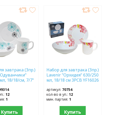
АВИТЬ
ДОБАВИТЬ
В
АННОЕ
ИЗБРАННОЕ
я завтрака (3пр.)
Набор для завтрака (3пр.)
 "Одуванчики"
Lavenir "Орхидея" 630/250
мл, 18/18/см, 7/7"
мл, 18/18 см 3PCB YF16026
07
стеклокер.
99314
артикул:
70754
уп.:
12
кол-во в уп.:
12
тия:
1
мин. партия:
1
Купить
Купить