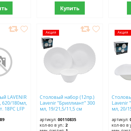
ить
Купить
Акция
ДОБАВИТЬ
Акция
ДОБ
В
В
ИЗБРАННОЕ
ИЗБР
ый LAVENIR
Столовый набор (12пр.)
Столовы
 620/180мл,
Lavenir "Бриллиант" 300
Lavenir 
т. 18PC LFP
мл, 19/21,5/11,5 см
мл, 20/
уп. 2шт.
БЕЛЫЙ 12PC LNWP
12PC LY
89
артикул:
00110835
артикул:
501903472)
WHITE стеклокерамика
стекло
кол-во в уп.:
2
кол-во в 
мин. партия:
1
мин. пар