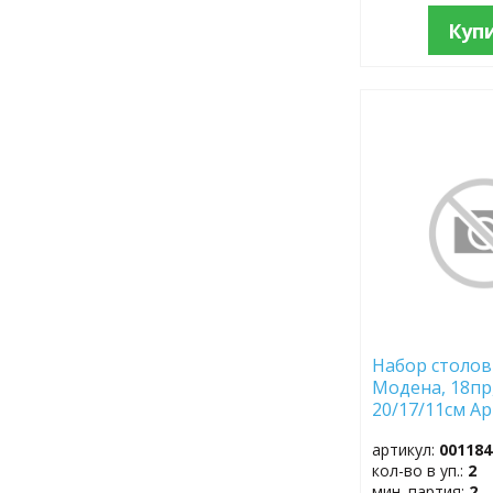
Куп
ДОБАВИТЬ
В
ИЗБРАННОЕ
Набор столов
Модена, 18пр,
20/17/11см Ар
7081 (Китай), 
артикул:
001184
(SAP–код 740
кол-во в уп.:
2
мин. партия:
2