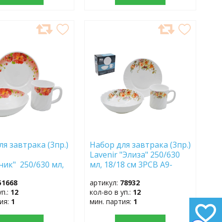
АВИТЬ
ДОБАВИТЬ
В
АННОЕ
ИЗБРАННОЕ
я завтрака (3пр.)
Набор для завтрака (3пр.)
Lavenir "Элиза" 250/630
ик" 250/630 мл,
мл, 18/18 см 3PCB A9-
, 7/7" 3PCB A9-
19015-1 стеклокер.
51668
артикул:
78932
уп.:
12
кол-во в уп.:
12
тия:
1
мин. партия:
1