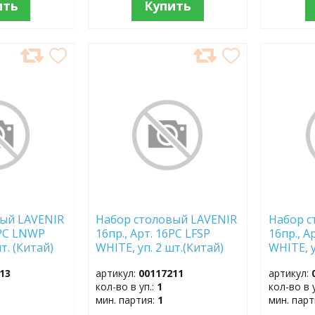
ить
Купить
ДОБАВИТЬ
ДОБ
В
В
ИЗБРАННОЕ
ИЗБР
ый LAVENIR
Набор столовый LAVENIR
Набор с
2PC LNWP
16пр., Арт. 16PC LFSP
16пр., 
т. (Китай)
WHITE, уп. 2 шт.(Китай)
WHITE, у
07885180)
(Sap код 740507884622)
(Sap ко
13
артикул:
00117211
артикул:
кол-во в уп.:
1
кол-во в 
мин. партия:
1
мин. пар