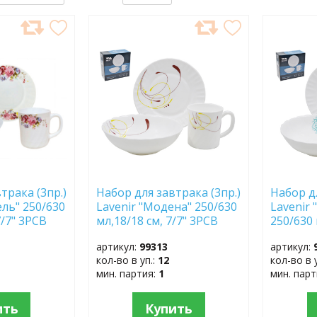
ДОБАВИТЬ
ДОБ
В
В
ИЗБРАННОЕ
ИЗБР
трака (3пр.)
Набор для завтрака (3пр.)
Набор дл
ель" 250/630
Lavenir "Модена" 250/630
Lavenir
7/7" 3PCB
мл,18/18 см, 7/7" 3PCB
250/630 
7081
3PCB 70
артикул:
99313
артикул:
кол-во в уп.:
12
кол-во в 
мин. партия:
1
мин. пар
ить
Купить