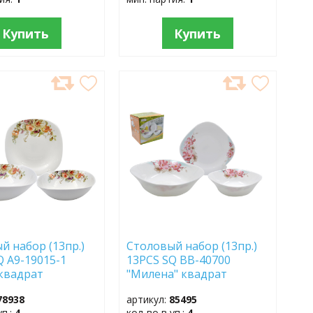
Купить
Купить
АВИТЬ
ДОБАВИТЬ
В
АННОЕ
ИЗБРАННОЕ
й набор (13пр.)
Столовый набор (13пр.)
Q A9-19015-1
13PCS SQ BB-40700
 квадрат
"Милена" квадрат
78938
артикул:
85495
уп.:
4
кол-во в уп.:
4