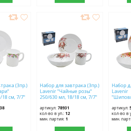
ДОБАВИТЬ
ДОБ
В
В
ИЗБРАННОЕ
ИЗБР
трака (3пр.)
Набор для завтрака (3пр.)
Набор дл
ари"
Lavenir "Чайные розы"
Lavenir
/18 см, 7/7"
250/630 мл, 18/18 см, 7/7"
"Шиповн
5
3PCB YF20032
18/18 см
38
артикул:
78931
артикул:
61100
кол-во в уп.:
12
кол-во в 
мин. партия:
1
мин. пар