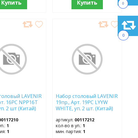
Купить
Купить
0
АВИТЬ
ДОБАВИТЬ
В
0
АННОЕ
ИЗБРАННОЕ
толовый LAVENIR
Набор столовый LAVENIR
Арт. 16PC NPP16T
19пр., Арт. 19PC LYYW
п. 2 шт (Китай)
WHITE, уп. 2 шт. (Китай)
д 740507885181)
(Sap код 740507885179)
00117210
артикул:
00117212
уп.:
1
кол-во в уп.:
1
тия:
1
мин. партия:
1