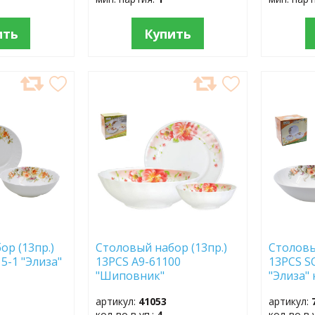
ить
Купить
ДОБАВИТЬ
ДОБ
В
В
ИЗБРАННОЕ
ИЗБР
ор (13пр.)
Столовый набор (13пр.)
Столовы
5-1 "Элиза"
13PCS A9-61100
13PCS S
"Шиповник"
"Элиза"
артикул:
41053
артикул:
кол-во в уп.:
4
кол-во в 