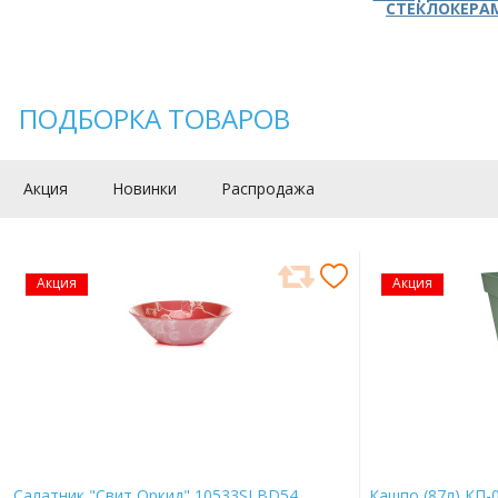
СТЕКЛОКЕРА
ПОДБОРКА ТОВАРОВ
Акция
Новинки
Распродажа
Акция
Акция
Салатник "Свит Оркид" 10533SLBD54
Кашпо (87л) КП-0