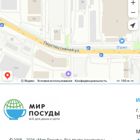
И
г
1
М
© 2008—2026 «Мир Посуды». Все права защищены.