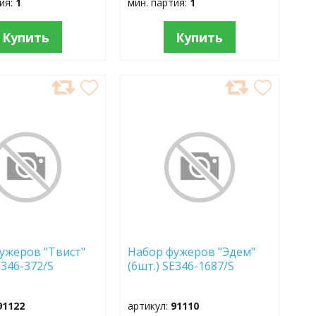
тия:
1
мин. партия:
1
Купить
Купить
АВИТЬ
ДОБАВИТЬ
В
АННОЕ
ИЗБРАННОЕ
ужеров "Твист"
Набор фужеров "Эдем"
E346-372/S
(6шт.) SE346-1687/S
91122
артикул:
91110