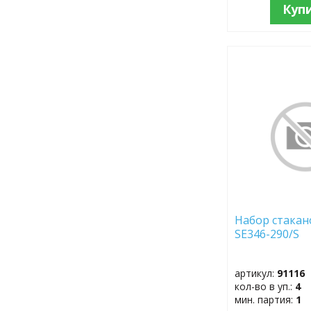
Куп
ДОБАВИТЬ
В
ИЗБРАННОЕ
Набор стакано
SE346-290/S
артикул:
91116
кол-во в уп.:
4
мин. партия:
1