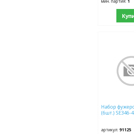
мин. партия:
1
Куп
ДОБАВИТЬ
В
ИЗБРАННОЕ
Набор фужеро
(6шт.) SE346-
артикул:
91125