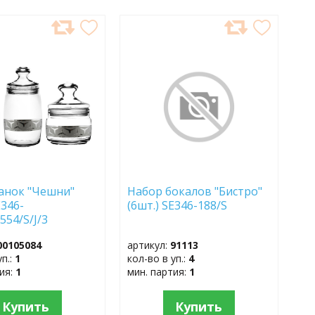
АВИТЬ
ДОБАВИТЬ
В
АННОЕ
ИЗБРАННОЕ
анок "Чешни"
Набор бокалов "Бистро"
E346-
(6шт.) SE346-188/S
/554/S/J/3
00105084
артикул:
91113
уп.:
1
кол-во в уп.:
4
тия:
1
мин. партия:
1
Купить
Купить