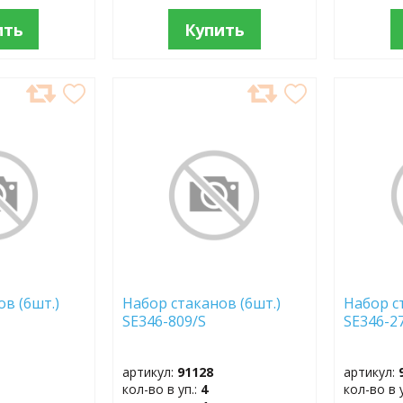
ить
Купить
ДОБАВИТЬ
ДОБ
В
В
ИЗБРАННОЕ
ИЗБР
в (6шт.)
Набор стаканов (6шт.)
Набор с
SE346-809/S
SE346-2
артикул:
91128
артикул:
кол-во в уп.:
4
кол-во в 