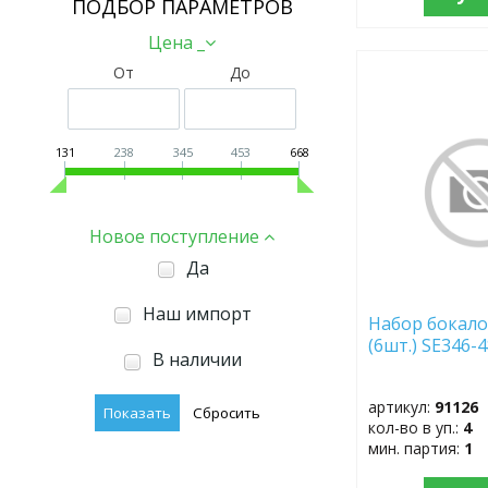
ПОДБОР ПАРАМЕТРОВ
Цена _
От
До
ДОБАВИТЬ
В
ИЗБРАННОЕ
131
238
345
453
668
Новое поступление
Да
Наш импорт
Набор бокало
(6шт.) SE346-
В наличии
артикул:
91126
кол-во в уп.:
4
мин. партия:
1