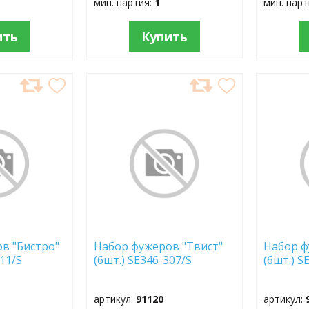
мин. партия:
1
мин. пар
ить
Купить
ДОБАВИТЬ
ДОБ
В
В
ИЗБРАННОЕ
ИЗБР
в "Бистро"
Набор фужеров "Твист"
Набор ф
411/S
(6шт.) SE346-307/S
(6шт.) S
артикул:
91120
артикул: