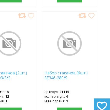
АВИТЬ
ДОБАВИТЬ
В
АННОЕ
ИЗБРАННОЕ
таканов (2шт.)
Набор стаканов (6шт.)
93/S/2
SE346-280/S
91118
артикул:
91115
уп.:
12
кол-во в уп.:
4
тия:
1
мин. партия:
1