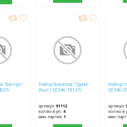
ДОБАВИТЬ
ДОБ
В
В
ИЗБРАННОЕ
ИЗБР
в "Бистро"
Набор бокалов "Эдем"
Набор с
483/S
(6шт.) SE346-1812/S
SE346-2
артикул:
91112
артикул:
кол-во в уп.:
4
кол-во в 
мин. партия:
1
мин. пар