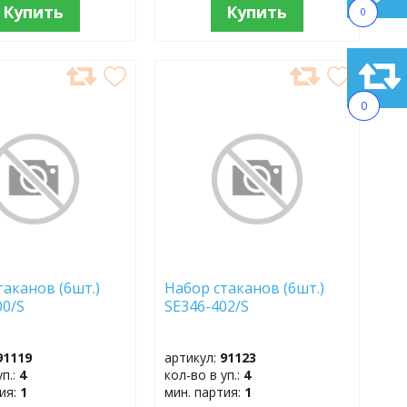
Купить
Купить
0
АВИТЬ
ДОБАВИТЬ
В
0
АННОЕ
ИЗБРАННОЕ
таканов (6шт.)
Набор стаканов (6шт.)
00/S
SE346-402/S
91119
артикул:
91123
уп.:
4
кол-во в уп.:
4
тия:
1
мин. партия:
1