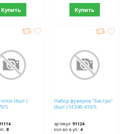
Купить
Купить
АВИТЬ
ДОБАВИТЬ
В
АННОЕ
ИЗБРАННОЕ
топок (6шт.)
Набор фужеров "Бистро"
70/S
(6шт.) SE346-410/S
91114
артикул:
91124
уп.:
8
кол-во в уп.:
4