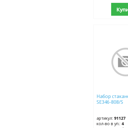
Куп
ДОБАВИТЬ
В
ИЗБРАННОЕ
Набор стакано
SE346-808/S
артикул:
91127
кол-во в уп.:
4