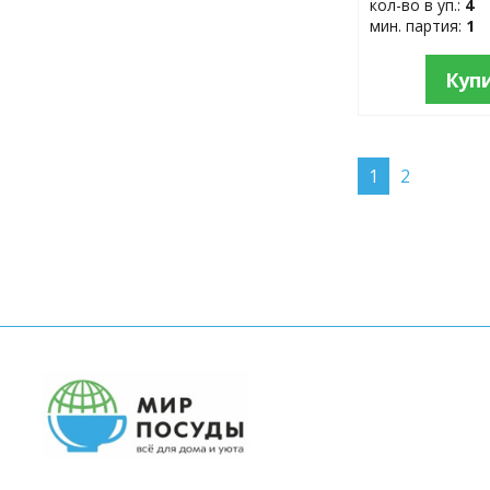
кол-во в уп.:
4
мин. партия:
1
Куп
1
2