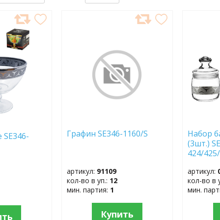
ДОБАВИТЬ
ДОБ
В
В
ИЗБРАННОЕ
ИЗБР
Графин SE346-1160/S
Набор б
 SE346-
(3шт.) S
424/425
артикул:
91109
артикул:
кол-во в уп.:
12
кол-во в 
мин. партия:
1
мин. пар
Купить
ить