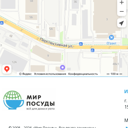
И
г
1
М
© 2008—2026 «Мир Посуды». Все права защищены.