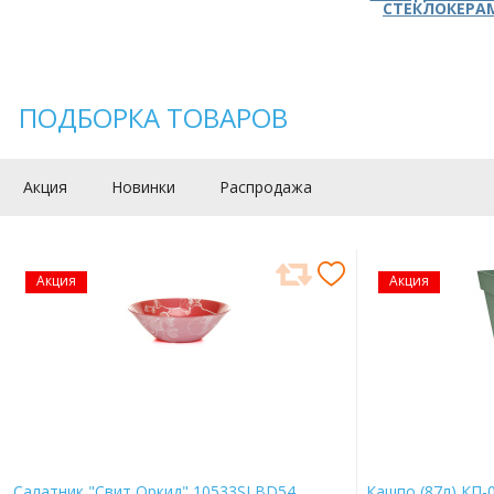
СТЕКЛОКЕРА
ПОДБОРКА ТОВАРОВ
Акция
Новинки
Распродажа
Акция
Акция
Салатник "Свит Оркид" 10533SLBD54
Кашпо (87л) КП-0