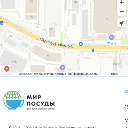
И
г
1
М
© 2008—2026 «Мир Посуды». Все права защищены.