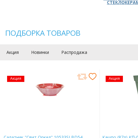
СТЕКЛОКЕРА
ПОДБОРКА ТОВАРОВ
Акция
Новинки
Распродажа
Акция
Акция
Салатник "Свит Оркид" 10533SLBD54
Кашпо (87л) КП-0