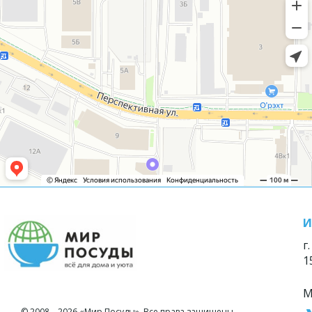
И
г
1
М
© 2008—2026 «Мир Посуды». Все права защищены.