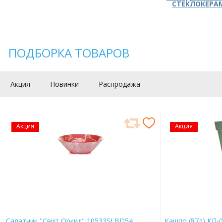
СТЕКЛОКЕРА
ПОДБОРКА ТОВАРОВ
Акция
Новинки
Распродажа
Акция
Акция
Салатник "Свит Оркид" 10533SLBD54
Кашпо (87л) КП-0