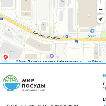
И
г
1
М
© 2008—2026 «Мир Посуды». Все права защищены.