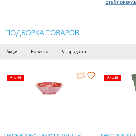
СТЕКЛОКЕРА
ПОДБОРКА ТОВАРОВ
Акция
Новинки
Распродажа
Акция
Акция
Салатник "Свит Оркид" 10533SLBD54
Кашпо (87л) КП-0