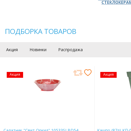
СТЕКЛОКЕРА
ПОДБОРКА ТОВАРОВ
Акция
Новинки
Распродажа
Акция
Акция
Салатник "Свит Оркид" 10533SLBD54
Кашпо (87л) КП-0