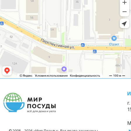
И
г
1
М
© 2008—2026 «Мир Посуды». Все права защищены.