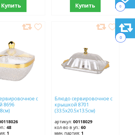
Купить
Купить
0
АВИТЬ
ДОБАВИТЬ
В
0
АННОЕ
ИЗБРАННОЕ
ервировочное с
Блюдо сервировочное с
й 8696
крышкой 8701
18см)
(33.5х20.5х13.5см)
00118026
артикул:
00118029
уп.:
48
кол-во в уп.:
60
тия:
1
мин. партия:
1