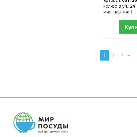
артикул:
001126
кол-во в уп.:
24
мин. партия:
1
Куп
...
1
2
3
1