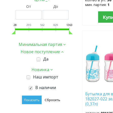
мин. партия:
1
От
До
Куп
28
295
562
829
1363
ДОБАВИТЬ
В
Минимальная партия
ИЗБРАННОЕ
Новое поступление
Да
Новинка
Наш импорт
В наличии
Бутылка для 
182027-022 з
(0,37л)