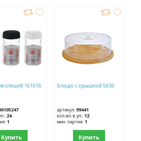
АВИТЬ
ДОБАВИТЬ
В
АННОЕ
ИЗБРАННОЕ
ля специй 161016
Блюдо с крышкой 5630
вета
00105247
артикул:
99441
уп.:
24
кол-во в уп.:
12
тия:
1
мин. партия:
1
Купить
Купить