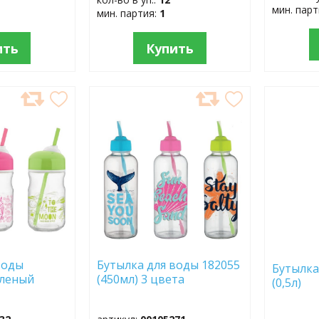
мин. пар
мин. партия:
1
ить
Купить
ДОБАВИТЬ
ДОБ
В
В
ИЗБРАННОЕ
ИЗБР
воды
Бутылка для воды 182055
Бутылка
еленый
(450мл) 3 цвета
(0,5л