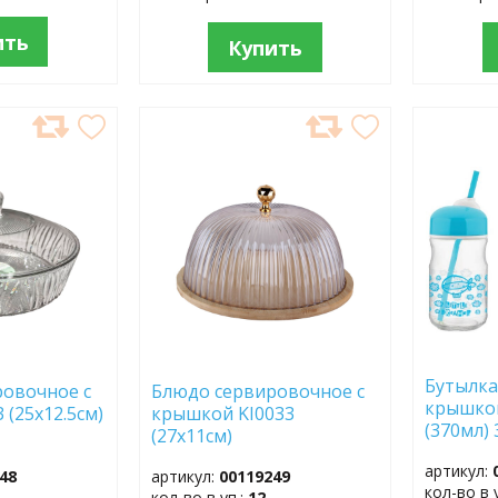
ить
Купить
ДОБАВИТЬ
ДОБ
В
В
ИЗБРАННОЕ
ИЗБР
Бутылка
овочное с
Блюдо сервировочное с
крышкой
(25х12.5см)
крышкой KI0033
(370мл)
(27х11см)
артикул:
48
артикул:
00119249
кол-во в 
кол-во в уп.:
12