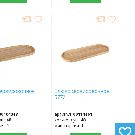
АВИТЬ
ДОБАВИТЬ
В
АННОЕ
ИЗБРАННОЕ
сервировочное
Блюдо сервировочное
5772
00104048
артикул:
00114461
уп.:
48
кол-во в уп.:
48
тия:
1
мин. партия:
1