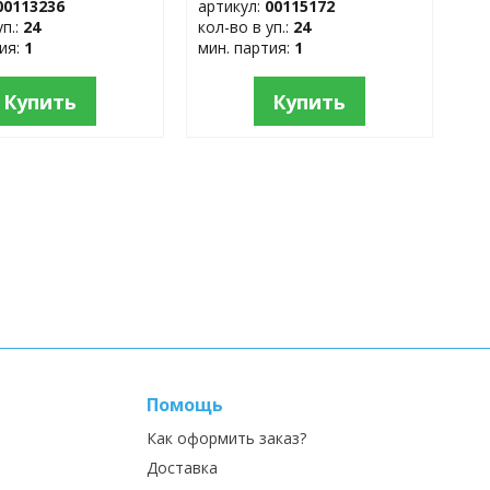
00113236
артикул:
00115172
уп.:
24
кол-во в уп.:
24
тия:
1
мин. партия:
1
Купить
Купить
Помощь
Как оформить заказ?
Доставка