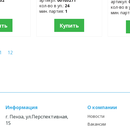
32
артикул:
00105271
артикул:
кол-во в уп.:
24
кол-во в 
мин. партия:
1
мин. пар
ить
Купить
1
12
Информация
О компании
г. Пенза, ул.Перспективная,
Новости
15
Вакансии