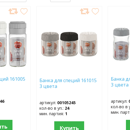
ДОБАВИТЬ
ДОБ
В
В
ИЗБРАННОЕ
ИЗБР
еций 161005
Банка д
Банка для специй 161015
3 ц
3 цвета
46
артикул:
артикул:
00105245
кол-во в 
кол-во в уп.:
24
мин. пар
мин. партия:
1
ить
Купить