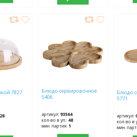
ДОБАВИТЬ
ДОБ
В
В
ИЗБРАННОЕ
ИЗБР
Блюдо сервировочное
шкой 7827
Блюдо 
5406
5771
артикул:
93564
28
артикул:
кол-во в уп.:
48
кол-во в 
мин. партия:
1
мин. пар