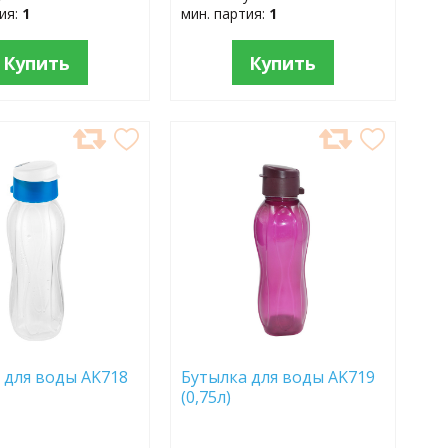
тия:
1
мин. партия:
1
Купить
Купить
АВИТЬ
ДОБАВИТЬ
В
АННОЕ
ИЗБРАННОЕ
 для воды AK718
Бутылка для воды AK719
)
(0,75л)