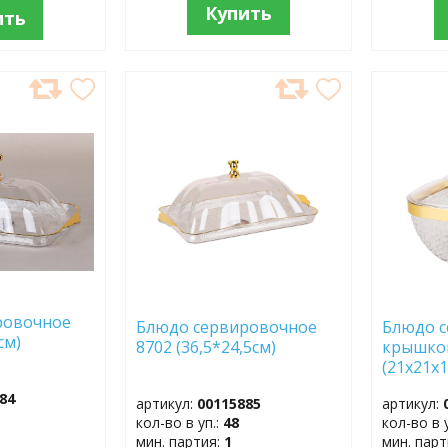
Купить
ить
ДОБАВИТЬ
ДОБ
В
В
ИЗБРАННОЕ
ИЗБР
ровочное
Блюдо сервировочное
Блюдо с
6,5 см)
8702 (36,5*24,5см)
крышко
(21х21х
84
артикул:
00115885
артикул:
кол-во в уп.:
48
кол-во в 
мин. партия:
1
мин. пар