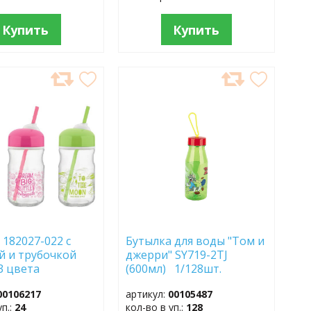
Купить
Купить
АВИТЬ
ДОБАВИТЬ
В
АННОЕ
ИЗБРАННОЕ
 182027-022 с
Бутылка для воды "Том и
 и трубочкой
джерри" SY719-2TJ
 3 цвета
(600мл) 1/128шт.
00106217
артикул:
00105487
уп.:
24
кол-во в уп.:
128