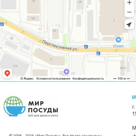
И
г
1
М
© 2008—2026 «Мир Посуды». Все права защищены.