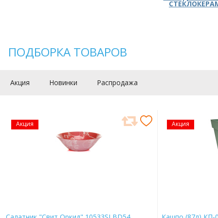
СТЕКЛОКЕРА
ПОДБОРКА ТОВАРОВ
Акция
Новинки
Распродажа
Акция
Акция
Салатник "Свит Оркид" 10533SLBD54
Кашпо (87л) КП-0