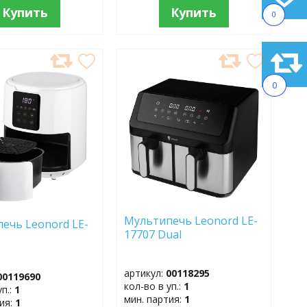
Купить
Купить
0
АВИТЬ
ДОБАВИТЬ
В
0
АННОЕ
ИЗБРАННОЕ
Мультипечь Leonord LE-
ечь Leonord LE-
17707 Dual
артикул:
00118295
00119690
кол-во в уп.:
1
уп.:
1
мин. партия:
1
тия:
1