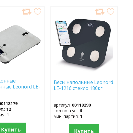
АВИТЬ
ДОБАВИТЬ
В
АННОЕ
ИЗБРАННОЕ
хонные
Весы напольные Leonord
нные Leonord LE-
LE-1216 стекло 180кг
00118179
артикул:
00118290
уп.:
12
кол-во в уп.:
6
тия:
1
мин. партия:
1
Купить
Купить