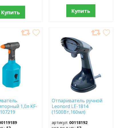
Купить
Купить
АВИТЬ
ДОБАВИТЬ
В
АННОЕ
ИЗБРАННОЕ
иватель
Отпариватель ручной
яторный 1,0л KF-
Leonord LE-1814
 107219
(1500Вт,160мл)
00119189
артикул:
00118192
уп.:
12
кол-во в уп.:
12