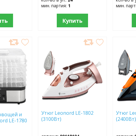
мин. партия:
1
мин. пар
ить
Купить
ДОБАВИТЬ
ДОБ
В
В
ИЗБРАННОЕ
ИЗБР
Утюг Leonord LE-1802
Утюг Le
овощей и
(3100Вт)
(2400Вт
ord LE-1780