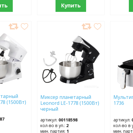
ить
Купить
ДОБАВИТЬ
ДОБ
В
В
ИЗБРАННОЕ
ИЗБР
етарный
Миксер планетарный
Мультип
78 (1500Вт)
Leonord LE-1778 (1500Вт)
1736
черный
87
артикул:
00118598
артикул:
кол-во в уп.:
2
кол-во в 
мин. партия:
1
мин. пар