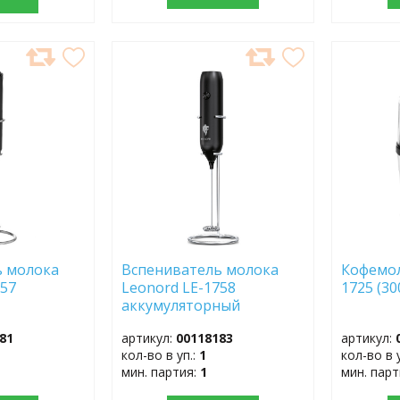
ДОБАВИТЬ
ДОБ
В
В
ИЗБРАННОЕ
ИЗБР
ь молока
Вспениватель молока
Кофемол
-1757
Leonord LE-1758
1725 (30
аккумуляторный
81
артикул:
00118183
артикул:
кол-во в уп.:
1
кол-во в 
мин. партия:
1
мин. пар