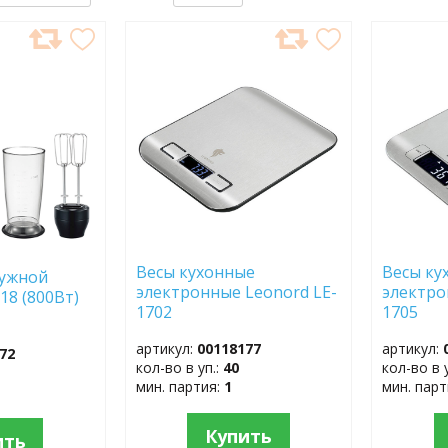
ДОБАВИТЬ
ДОБ
В
В
ИЗБРАННОЕ
ИЗБР
Весы кухонные
Весы ку
ружной
электронные Leonord LE-
электро
18 (800Вт)
1702
1705
артикул:
00118177
артикул:
72
кол-во в уп.:
40
кол-во в 
мин. партия:
1
мин. пар
Купить
ить