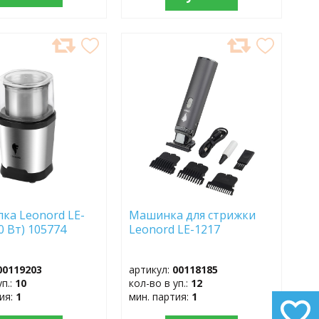
АВИТЬ
ДОБАВИТЬ
В
АННОЕ
ИЗБРАННОЕ
ка Leonord LE-
Машинка для стрижки
0 Вт) 105774
Leonord LE-1217
00119203
артикул:
00118185
уп.:
10
кол-во в уп.:
12
тия:
1
мин. партия:
1