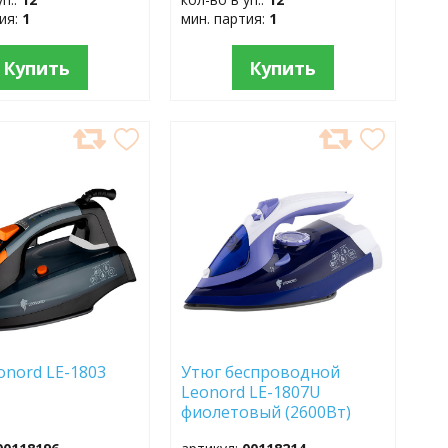
тия:
1
мин. партия:
1
Купить
Купить
АВИТЬ
ДОБАВИТЬ
В
АННОЕ
ИЗБРАННОЕ
onord LE-1803
Утюг беспроводной
)
Leonord LE-1807U
фиолетовый (2600Вт)