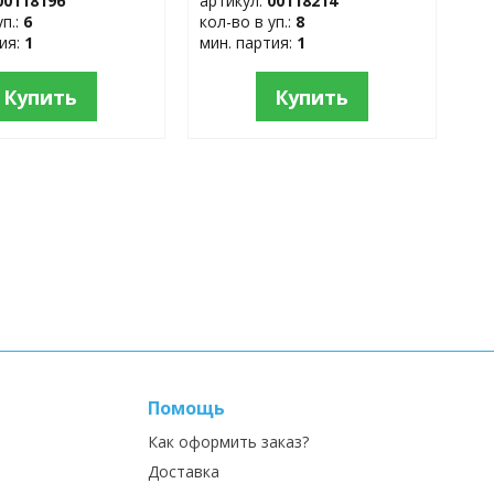
00118196
артикул:
00118214
уп.:
6
кол-во в уп.:
8
тия:
1
мин. партия:
1
Купить
Купить
Помощь
Как оформить заказ?
Доставка