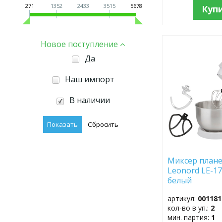
271
1352
2433
3515
5678
Куп
Новое поступление
ДОБАВИТЬ
Да
В
ИЗБРАННОЕ
Наш импорт
В наличии
Миксер план
Leonord LE-17
белый
артикул:
001181
кол-во в уп.:
2
мин. партия:
1