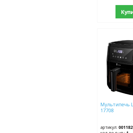
Куп
ДОБАВИТЬ
В
ИЗБРАННОЕ
Мультипечь L
17708
артикул:
001182
кол-во в уп.:
1