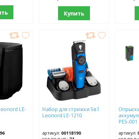
ить
Купить
ДОБАВИТЬ
ДОБ
В
В
ИЗБРАННОЕ
ИЗБР
eonord LE-
Набор для стрижки 5в1
Опрыск
Leonord LE-1210
аккумул
PES-001
96
артикул:
00118190
артикул:
кол-во в уп.:
24
кол-во в 