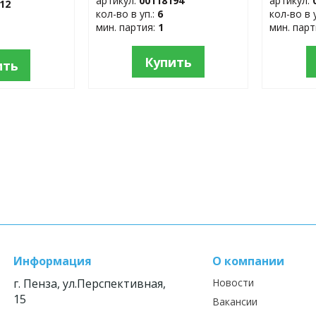
артикул:
00118194
артикул:
12
кол-во в уп.:
6
кол-во в 
мин. партия:
1
мин. пар
Купить
ить
Информация
О компании
г. Пенза, ул.Перспективная,
Новости
15
Вакансии