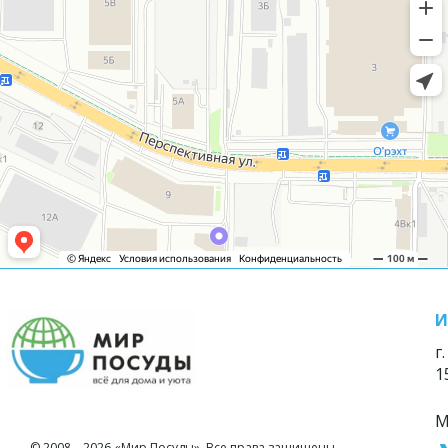
И
г
1
М
© 2008—2026 «Мир Посуды». Все права защищены.