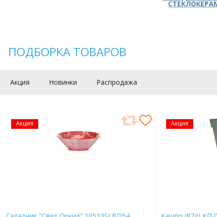
СТЕКЛОКЕРА
ПОДБОРКА ТОВАРОВ
Акция
Новинки
Распродажа
Акция
Акция
Салатник "Свит Оркид" 10533SLBD54
Кашпо (87л) КП-0