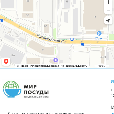
И
г
1
М
© 2008—2026 «Мир Посуды». Все права защищены.