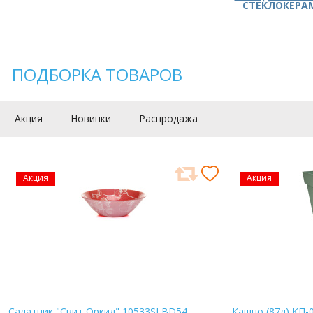
СТЕКЛОКЕРА
ПОДБОРКА ТОВАРОВ
Акция
Новинки
Распродажа
Акция
Акция
Салатник "Свит Оркид" 10533SLBD54
Кашпо (87л) КП-0