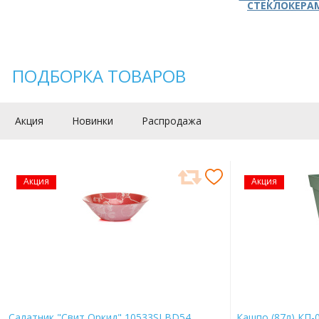
СТЕКЛОКЕРА
ПОДБОРКА ТОВАРОВ
Акция
Новинки
Распродажа
Акция
Акция
Салатник "Свит Оркид" 10533SLBD54
Кашпо (87л) КП-0