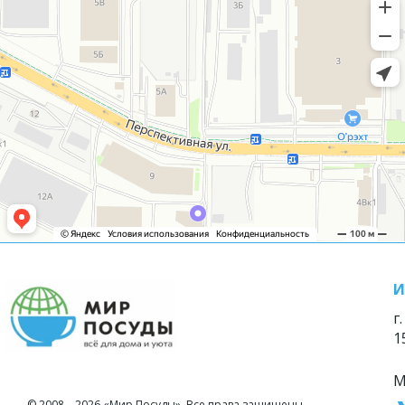
И
г
1
М
© 2008—2026 «Мир Посуды». Все права защищены.