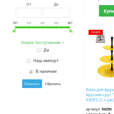
От
До
Куп
397
419
441
463
507
Акция
ДОБАВИТЬ
В
ИЗБРАННОЕ
Новое поступление
Да
Наш импорт
В наличии
Ваза для фрук
ярусная круг.
94293 (2-х цв.
артикул:
94293
кол-во в уп.:
6