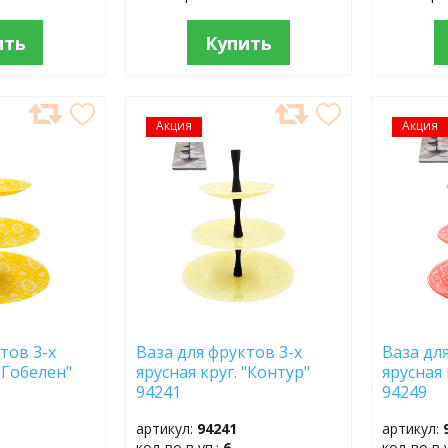
ить
Купить
Акция
ДОБАВИТЬ
Акция
ДОБ
В
В
ИЗБРАННОЕ
ИЗБР
тов 3-х
Ваза для фруктов 3-х
Ваза дл
 "Гобелен"
ярусная круг. "Контур"
ярусная 
)
94241
94249
артикул:
94241
артикул:
кол-во в уп.:
6
кол-во в 