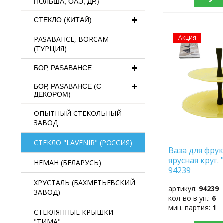
ПОЛЬША, ОАЭ, ДР.)
СТЕКЛО (КИТАЙ)
Акция
ДОБАВИТЬ
PASABAHCE, BORCAM
В
(ТУРЦИЯ)
ИЗБРАННОЕ
БОР, PASABAHCE
БОР, PASABAHCE (С
ДЕКОРОМ)
ОПЫТНЫЙ СТЕКОЛЬНЫЙ
ЗАВОД
СТЕКЛО "LAVENIR" (РОССИЯ)
Ваза для фрук
ярусная круг.
НЕМАН (БЕЛАРУСЬ)
94239
ХРУСТАЛЬ (БАХМЕТЬЕВСКИЙ
артикул:
94239
ЗАВОД)
кол-во в уп.:
6
мин. партия:
1
СТЕКЛЯННЫЕ КРЫШКИ
"ТИМА"