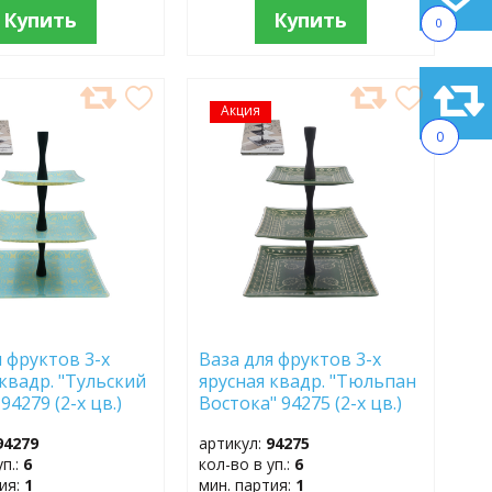
Купить
Купить
0
АВИТЬ
Акция
ДОБАВИТЬ
В
0
АННОЕ
ИЗБРАННОЕ
я фруктов 3-х
Ваза для фруктов 3-х
 квадр. "Тульский
ярусная квадр. "Тюльпан
94279 (2-х цв.)
Востока" 94275 (2-х цв.)
94279
артикул:
94275
уп.:
6
кол-во в уп.:
6
тия:
1
мин. партия:
1