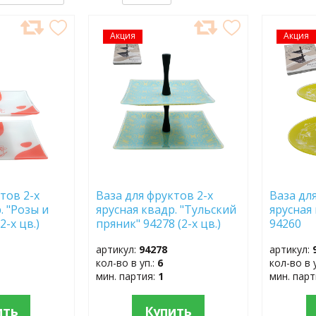
Акция
ДОБАВИТЬ
Акция
ДОБ
В
В
ИЗБРАННОЕ
ИЗБР
тов 2-х
Ваза для фруктов 2-х
Ваза дл
. "Розы и
ярусная квадр. "Тульский
ярусная 
2-х цв.)
пряник" 94278 (2-х цв.)
94260
артикул:
94278
артикул:
кол-во в уп.:
6
кол-во в 
мин. партия:
1
мин. пар
ить
Купить