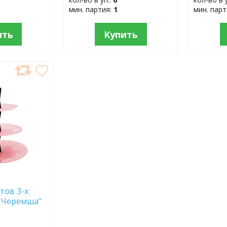
мин. партия:
1
мин. пар
ить
Купить
тов 3-х
 "Черемша"