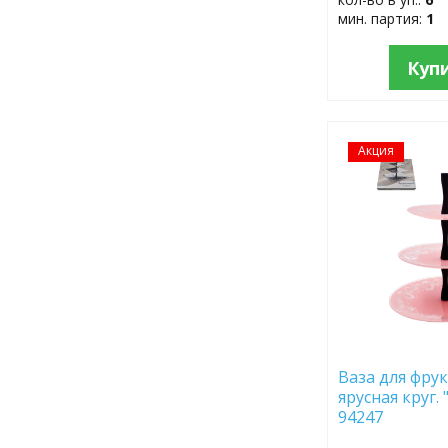
мин. партия:
1
Куп
Акция
ДОБАВИТЬ
В
ИЗБРАННОЕ
Ваза для фрук
ярусная круг.
94247