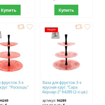
Купить
Купить
АВИТЬ
Акция
ДОБАВИТЬ
В
АННОЕ
ИЗБРАННОЕ
я фруктов 3-х
Ваза для фруктов 3-х
круг. "Роскошь"
ярусная круг. "Сара
бернар-2" 94289 (2-х цв.)
94249
артикул:
94289
уп.:
6
кол-во в уп.:
6