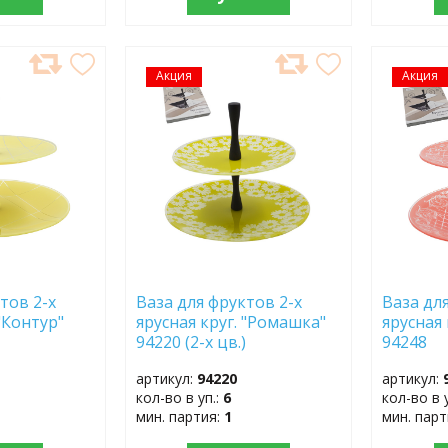
Акция
ДОБАВИТЬ
Акция
ДОБ
В
В
ИЗБРАННОЕ
ИЗБР
тов 2-х
Ваза для фруктов 2-х
Ваза дл
 "Контур"
ярусная круг. "Ромашка"
ярусная 
94220 (2-х цв.)
94248
артикул:
94220
артикул:
кол-во в уп.:
6
кол-во в 
мин. партия:
1
мин. пар