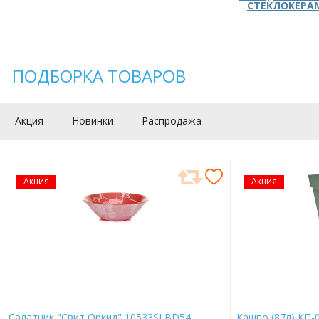
СТЕКЛОКЕРА
ПОДБОРКА ТОВАРОВ
Акция
Новинки
Распродажа
Акция
Акция
Салатник "Свит Оркид" 10533SLBD54
Кашпо (87л) КП-0