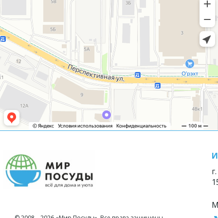
И
г
1
М
© 2008—2026 «Мир Посуды». Все права защищены.