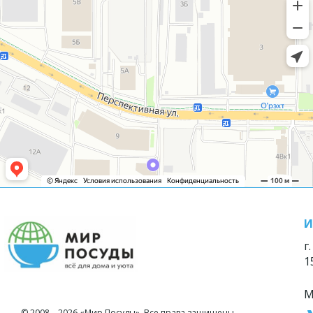
И
г
1
М
© 2008—2026 «Мир Посуды». Все права защищены.