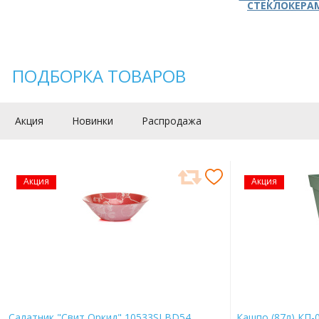
СТЕКЛОКЕРА
ПОДБОРКА ТОВАРОВ
Акция
Новинки
Распродажа
Акция
Акция
Салатник "Свит Оркид" 10533SLBD54
Кашпо (87л) КП-0