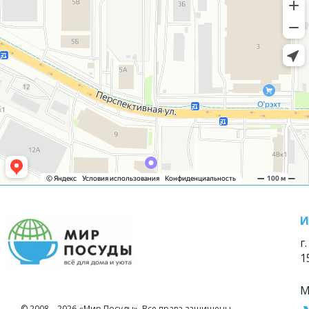
И
г
1
М
© 2008—2026 «Мир Посуды». Все права защищены.