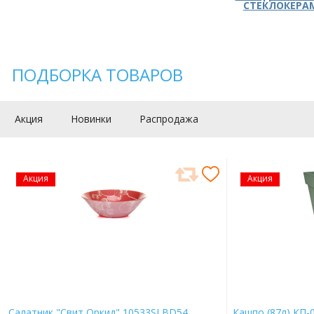
СТЕКЛОКЕРА
ПОДБОРКА ТОВАРОВ
Акция
Новинки
Распродажа
Акция
Акция
Салатник "Свит Оркид" 10533SLBD54
Кашпо (87л) КП-0