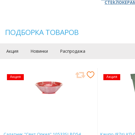
СТЕКЛОКЕРА
ПОДБОРКА ТОВАРОВ
Акция
Новинки
Распродажа
Акция
Акция
Салатник "Свит Оркид" 10533SLBD54
Кашпо (87л) КП-0