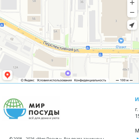
И
г
1
М
© 2008—2026 «Мир Посуды». Все права защищены.