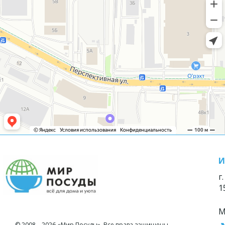
И
г
1
М
© 2008—2026 «Мир Посуды». Все права защищены.