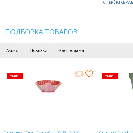
СТЕКЛОКЕРА
ПОДБОРКА ТОВАРОВ
Акция
Новинки
Распродажа
Акция
Акция
Салатник "Свит Оркид" 10533SLBD54
Кашпо (87л) КП-0