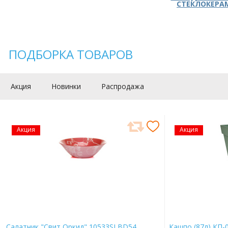
СТЕКЛОКЕРА
ПОДБОРКА ТОВАРОВ
Акция
Новинки
Распродажа
Акция
Акция
Салатник "Свит Оркид" 10533SLBD54
Кашпо (87л) КП-0