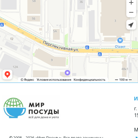
И
г
1
М
© 2008—2026 «Мир Посуды». Все права защищены.