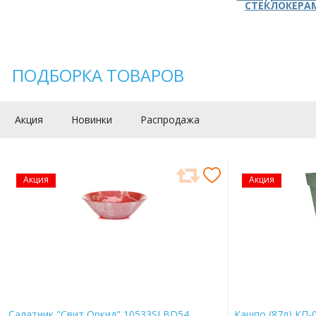
СТЕКЛОКЕРА
ПОДБОРКА ТОВАРОВ
Акция
Новинки
Распродажа
Акция
Акция
Салатник "Свит Оркид" 10533SLBD54
Кашпо (87л) КП-0