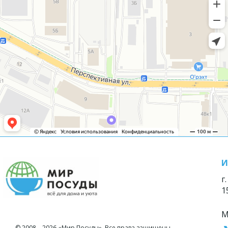
И
г
1
М
© 2008—2026 «Мир Посуды». Все права защищены.