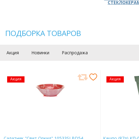
СТЕКЛОКЕРА
ПОДБОРКА ТОВАРОВ
Акция
Новинки
Распродажа
Акция
Акция
Салатник "Свит Оркид" 10533SLBD54
Кашпо (87л) КП-0