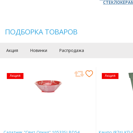
СТЕКЛОКЕРА
ПОДБОРКА ТОВАРОВ
Акция
Новинки
Распродажа
Акция
Акция
Салатник "Свит Оркид" 10533SLBD54
Кашпо (87л) КП-0