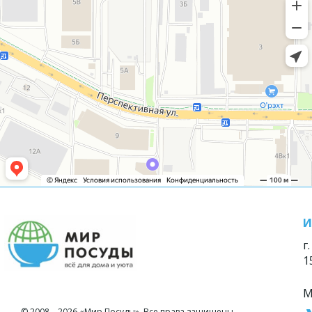
И
г
1
М
© 2008—2026 «Мир Посуды». Все права защищены.