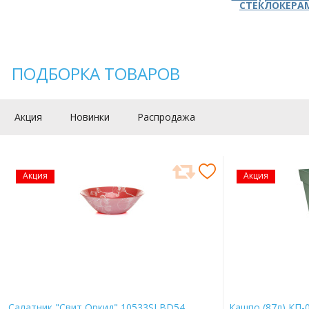
СТЕКЛОКЕРА
ПОДБОРКА ТОВАРОВ
Акция
Новинки
Распродажа
Акция
Акция
Салатник "Свит Оркид" 10533SLBD54
Кашпо (87л) КП-0