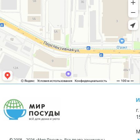
И
г
1
М
© 2008—2026 «Мир Посуды». Все права защищены.