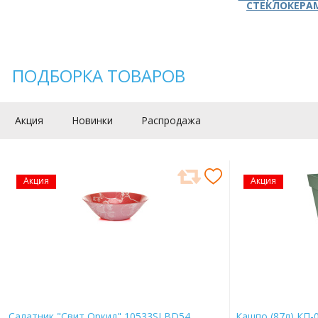
СТЕКЛОКЕРА
ПОДБОРКА ТОВАРОВ
Акция
Новинки
Распродажа
Акция
Акция
Салатник "Свит Оркид" 10533SLBD54
Кашпо (87л) КП-0