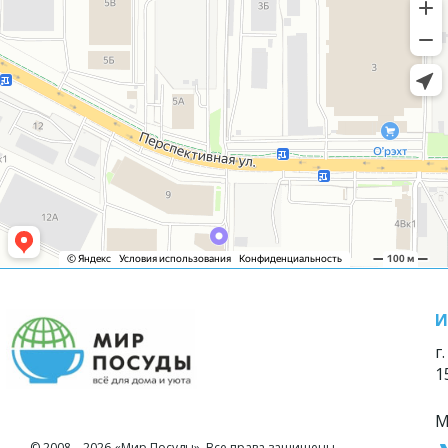
И
г
1
М
© 2008—2026 «Мир Посуды». Все права защищены.