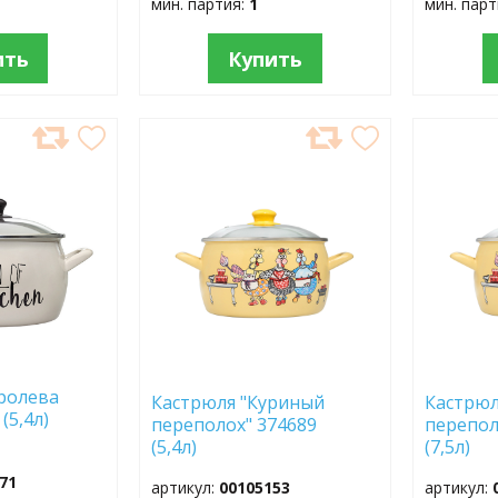
мин. партия:
1
мин. пар
ить
Купить
ДОБАВИТЬ
ДОБ
В
В
ИЗБРАННОЕ
ИЗБР
ролева
Кастрюля "Куриный
Кастрюл
3 (5,4л)
переполох" 374689
перепол
(5,4л)
(7,5л)
71
артикул:
00105153
артикул: