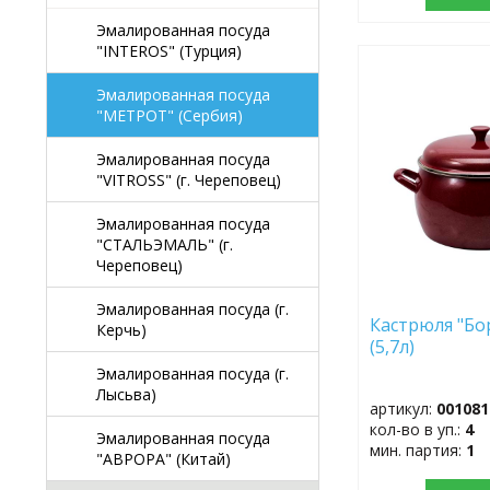
Эмалированная посуда
"INTEROS" (Турция)
ДОБАВИТЬ
Эмалированная посуда
В
"МЕТРОТ" (Сербия)
ИЗБРАННОЕ
Эмалированная посуда
"VITROSS" (г. Череповец)
Эмалированная посуда
"СТАЛЬЭМАЛЬ" (г.
Череповец)
Эмалированная посуда (г.
Кастрюля "Бо
Керчь)
(5,7л)
Эмалированная посуда (г.
Лысьва)
артикул:
001081
кол-во в уп.:
4
Эмалированная посуда
мин. партия:
1
"АВРОРА" (Китай)