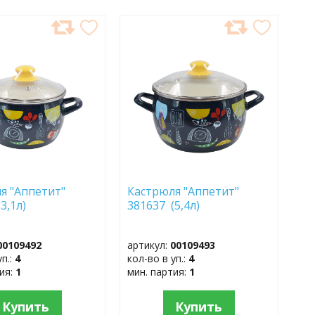
АВИТЬ
ДОБАВИТЬ
В
АННОЕ
ИЗБРАННОЕ
я "Аппетит"
Кастрюля "Аппетит"
(3,1л)
381637 (5,4л)
00109492
артикул:
00109493
уп.:
4
кол-во в уп.:
4
тия:
1
мин. партия:
1
Купить
Купить