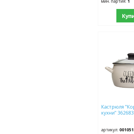
мин. партия:
1
Куп
ДОБАВИТЬ
В
ИЗБРАННОЕ
Кастрюля "Ко
кухни" 36268
артикул:
001051