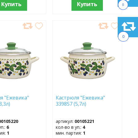
Купить
Купить
0
АВИТЬ
ДОБАВИТЬ
В
0
АННОЕ
ИЗБРАННОЕ
я "Ежевика"
Кастрюля "Ежевика"
(3,3л)
339857 (5,7л)
00105220
артикул:
00105221
уп.:
6
кол-во в уп.:
4
тия:
1
мин. партия:
1