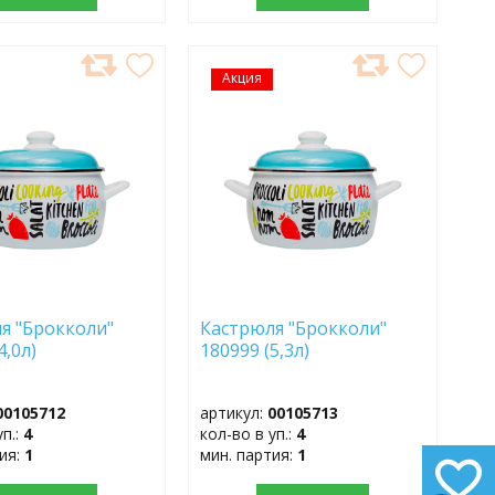
АВИТЬ
Акция
ДОБАВИТЬ
В
АННОЕ
ИЗБРАННОЕ
я "Брокколи"
Кастрюля "Брокколи"
 (4,0л)
180999 (5,3л)
00105712
артикул:
00105713
уп.:
4
кол-во в уп.:
4
тия:
1
мин. партия:
1