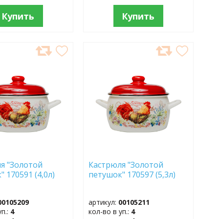
Купить
Купить
АВИТЬ
ДОБАВИТЬ
В
АННОЕ
ИЗБРАННОЕ
я "Золотой
Кастрюля "Золотой
" 170591 (4,0л)
петушок" 170597 (5,3л)
00105209
артикул:
00105211
уп.:
4
кол-во в уп.:
4