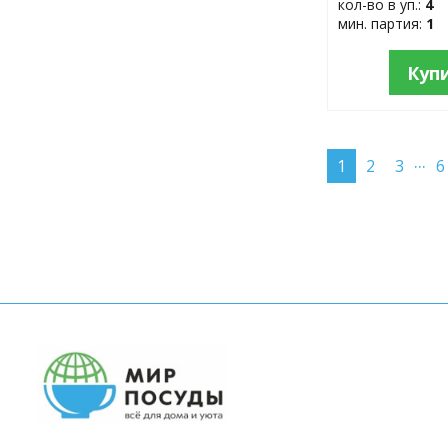
кол-во в уп.:
4
мин. партия:
1
Куп
...
1
2
3
6