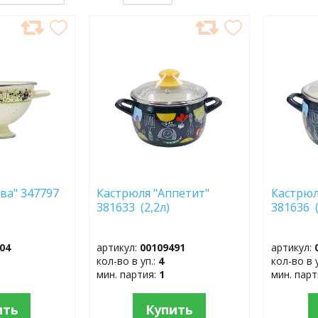
ДОБАВИТЬ
ДОБ
В
В
ИЗБРАННОЕ
ИЗБР
ва" 347797
Кастрюля "Аппетит"
Кастрюл
381633 (2,2л)
381636 
04
артикул:
00109491
артикул:
кол-во в уп.:
4
кол-во в 
мин. партия:
1
мин. пар
ить
Купить