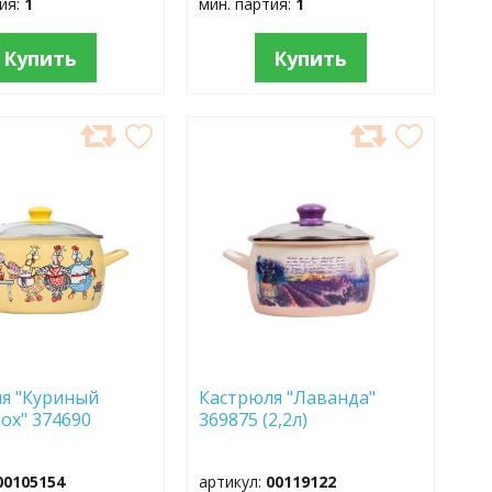
тия:
1
мин. партия:
1
Купить
Купить
АВИТЬ
ДОБАВИТЬ
В
АННОЕ
ИЗБРАННОЕ
я "Куриный
Кастрюля "Лаванда"
ох" 374690
369875 (2,2л)
00105154
артикул:
00119122