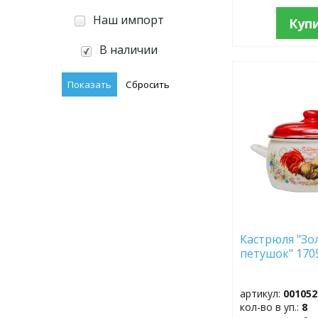
Наш импорт
Куп
В наличии
ДОБАВИТЬ
В
ИЗБРАННОЕ
Кастрюля "Зо
петушок" 170
артикул:
001052
кол-во в уп.:
8