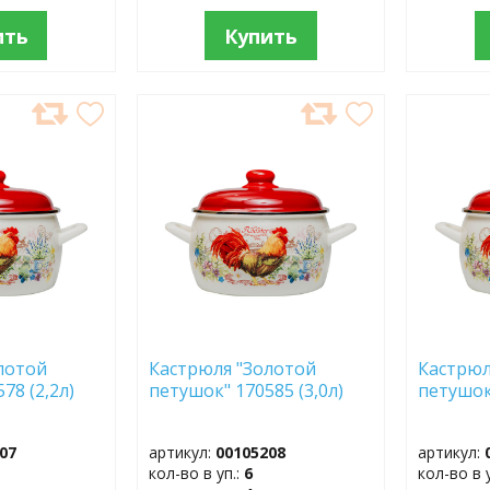
ить
Купить
ДОБАВИТЬ
ДОБ
В
В
ИЗБРАННОЕ
ИЗБР
лотой
Кастрюля "Золотой
Кастрюл
578 (2,2л)
петушок" 170585 (3,0л)
петушок
07
артикул:
00105208
артикул:
кол-во в уп.:
6
кол-во в 