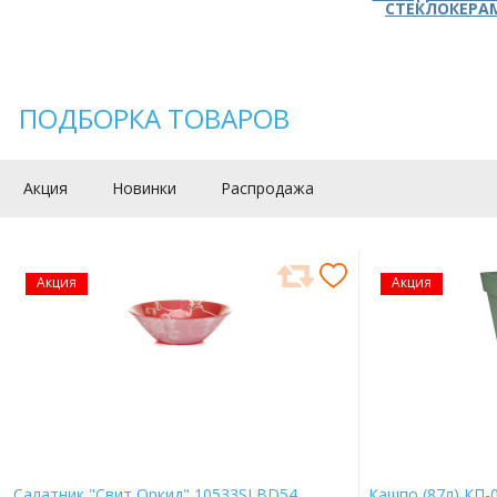
СТЕКЛОКЕРА
ПОДБОРКА ТОВАРОВ
Акция
Новинки
Распродажа
Акция
Акция
Салатник "Свит Оркид" 10533SLBD54
Кашпо (87л) КП-0