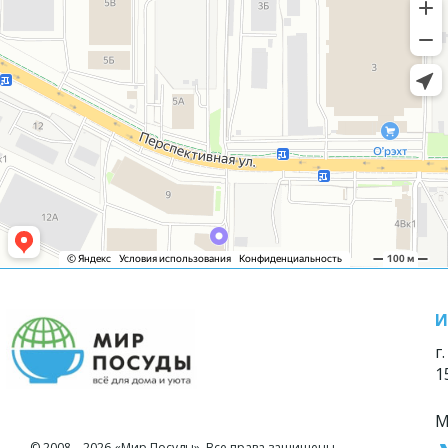
И
г
1
М
© 2008—2026 «Мир Посуды». Все права защищены.