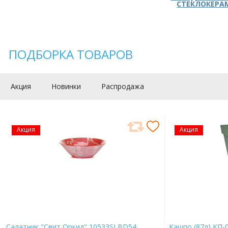
СТЕКЛОКЕРА
ПОДБОРКА ТОВАРОВ
Акция
Новинки
Распродажа
Акция
Акция
Салатник "Свит Оркид" 10533SLBD54
Кашпо (87л) КП-0