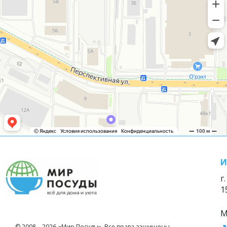
И
г
1
М
© 2008—2026 «Мир Посуды». Все права защищены.