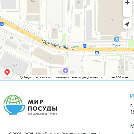
И
г
1
М
© 2008—2026 «Мир Посуды». Все права защищены.