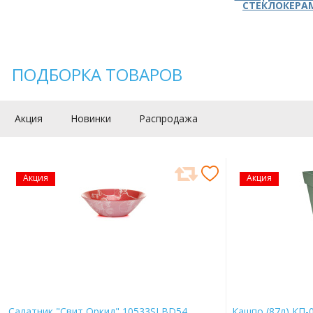
СТЕКЛОКЕРА
ПОДБОРКА ТОВАРОВ
Акция
Новинки
Распродажа
Акция
Акция
Салатник "Свит Оркид" 10533SLBD54
Кашпо (87л) КП-0