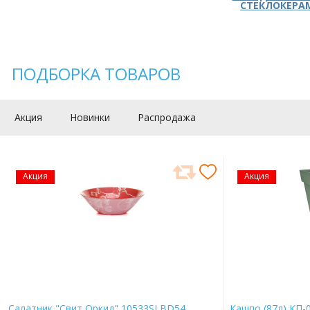
СТЕКЛОКЕРА
ПОДБОРКА ТОВАРОВ
Акция
Новинки
Распродажа
Акция
Акция
Салатник "Свит Оркид" 10533SLBD54
Кашпо (87л) КП-0