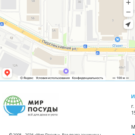
И
г
1
М
© 2008—2026 «Мир Посуды». Все права защищены.